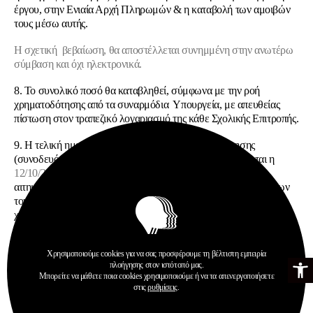
έργου, στην Ενιαία Αρχή Πληρωμών & η καταβολή των αμοιβών
τους μέσω αυτής.
Η σχετική βεβαίωση, θα αποστέλλεται συνημμένη στην ανωτέρω
σύμβαση και όχι ηλεκτρονικά.
8. Το συνολικό ποσό θα καταβληθεί, σύμφωνα με την ροή
χρηματοδότησης από τα συναρμόδια Υπουργεία, με απευθείας
πίστωση στον τραπεζικό λογαριασμό της κάθε Σχολικής Επιτροπής.
9.
Η τελική ημερομηνία για τα αιτήματα χρηματοδότησης
(συνοδευόμενα με τα απαιτούμενα δικαιολογητικά) ορίζεται η
12/10/2018.
Σε περίπτωση καθυστέρησης αποστολής των
αιτημάτων, η ευθύνη για την μη έγκαιρη σύναψη των συμβάσεων
του ΙΝΕΔΙΒΙΜ με τις σχολικές επιτροπές και τη ροή
χρηματοδότησης θα βαρύνει τους αντίστοιχους δήμους.
Σας ευχόμαστε μια καλή και δημιουργική σχολική χρονιά. Είμαστε
Χρησιμοποιούμε cookies για να σας προσφέρουμε τη βέλτιστη εμπειρία
Ανοίξτε τη γ
στην διάθεσή σας για οποιαδήποτε πληροφορία ή διευκρίνιση.
πλοήγησης στον ιστότοπό μας.
Μπορείτε να μάθετε ποια cookies χρησιμοποιούμε ή να τα απενεργοποιήσετε
στις
ρυθμίσεις
.