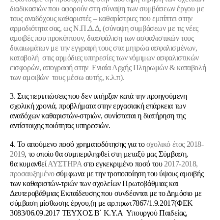
διαδικασιών που αφορούν στη σύναψη των συμβάσεων έργου με
τους αναδόχους καθαριστές – καθαρίστριες που εμπίπτει στην
αρμοδιότητα σας, ως Ν.Π.Δ.Δ, (σύναψη συμβάσεων με τις νέες
αμοιβές που προκύπτουν, διασφάλιση των ασφαλιστικών τους
δικαιωμάτων με την εγγραφή τους στα μητρώα ασφαλισμένων,
καταβολή στις αρμόδιες υπηρεσίες των νόμιμων ασφαλιστικών
εισφορών, απογραφή στην Ενιαία Αρχής Πληρωμών & καταβολή
των αμοιβών τους μέσω αυτής, κ.λ.π).
3. Στις περιπτώσεις που δεν υπήρξαν κατά την προηγούμενη
σχολική χρονιά, προβλήματα στην εργασιακή επάρκεια των
αναδόχων καθαριστών-στριών, συνίσταται η διατήρηση της
αντίστοιχης ποιότητας υπηρεσιών.
4. Το αιτούμενο ποσό χρηματοδότησης για το
σχολικό
έτος 2018-
2019
, το οποίο θα συμπεριληφθεί στη μεταξύ μας Σύμβαση,
θα κυμανθεί
ΑΥΣΤΗΡΑ
στο εγκεκριμένο ποσό του
2017-2018,
προσαυξημένο
σύμφωνα με την τροποποίηση του ύψους αμοιβής
των καθαριστών-τριών των σχολείων Πρωτοβάθμιας και
Δευτεροβάθμιας Εκπαίδευσης που συνδέονται με το Δημόσιο με
σύμβαση μίσθωσης έργου,(η με αρ.πρωτ7867/1.9.2017(ΦΕΚ
3083/06.09.2017 ΤΕΥΧΟΣ Β΄ Κ.Υ.Α Υπουργού Παιδείας,