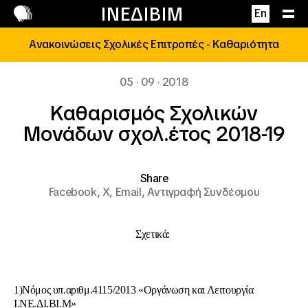
Επικοινωνία
ΙΝΕΔΙΒΙΜ
En
Ανακοινώσεις Σχολικές Επιτροπές - Καθαριότητα
05 · 09 · 2018
Καθαρισμός Σχολικών
Μονάδων σχολ.έτος 2018-19
Share
Facebook,
X,
Email,
Αντιγραφή Συνδέσμου
Σχετικά:
1)Νόμος υπ.αριθμ.4115/2013 «Οργάνωση και Λειτουργία
Ι.ΝΕ.ΔΙ.ΒΙ.Μ»