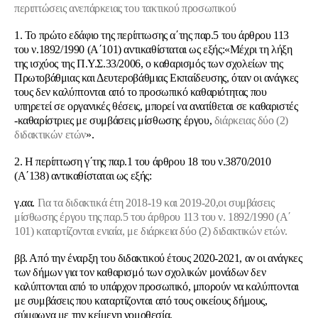
περιπτώσεις ανεπάρκειας του τακτικού προσωπικού
1. To πρώτο εδάφιο της περίπτωσης α΄της παρ.5 του άρθρου 113
του ν.1892/1990 (Α΄101) αντικαθίσταται ως εξής:«Μέχρι τη λήξη
της ισχύος της Π.Υ.Σ.33/2006, ο καθαρισμός των σχολείων της
Πρωτοβάθμιας και Δευτεροβάθμιας Εκπαίδευσης, όταν οι ανάγκες
τους δεν καλύπτονται από το προσωπικό καθαριότητας που
υπηρετεί σε οργανικές θέσεις, μπορεί να ανατίθεται σε καθαριστές
-καθαρίστριες με συμβάσεις μίσθωσης έργου,
διάρκειας δύο (2)
διδακτικών ετών
».
2. Η περίπτωση γ΄της παρ.1 του άρθρου 18 του ν.3870/2010
(Α΄138) αντικαθίσταται ως εξής:
γ.αα.
Για τα διδακτικά έτη 2018-19 και 2019-20,οι συμβάσεις
μίσθωσης έργου της παρ.5 του άρθρου 113 του ν. 1892/1990 (Α΄
101) καταρτίζονται ενιαία, με διάρκεια δύο (2) διδακτικών ετών.
ββ. Από την έναρξη του διδακτικού έτους 2020-2021, αν οι ανάγκες
των δήμων για τον καθαρισμό των σχολικών μονάδων δεν
καλύπτονται από το υπάρχον προσωπικό, μπορούν να καλύπτονται
με συμβάσεις που καταρτίζονται από τους οικείους δήμους,
σύμφωνα με την κείμενη νομοθεσία.