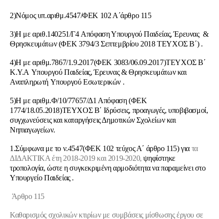
2)Νόμος υπ.αριθμ.4547/ΦΕΚ 102 Α΄άρθρο 115
3)Η με αριθ.140251/Γ4 Aπόφαση Υπουργού Παιδείας, Έρευνας &
Θρησκευμάτων (ΦΕΚ 3794/3 Σεπτεμβρίου 2018 ΤΕΥΧΟΣ Β΄) .
4)H με αριθμ.7867/1.9.2017(ΦΕΚ 3083/06.09.2017)ΤΕΥΧΟΣ Β΄
Κ.Υ.Α Υπουργού Παιδείας, Έρευνας & Θρησκευμάτων και
Αναπληρωτή Υπουργού Εσωτερικών .
5)Η με αριθμ.Φ/10/77657/Δ1 Απόφαση (ΦΕΚ
1774/18.05.2018)ΤΕΥΧΟΣ Β΄ Ιδρύσεις, προαγωγές, υποβιβασμοί,
συγχωνεύσεις και καταργήσεις Δημοτικών Σχολείων και
Νηπιαγωγείων.
1.Σύμφωνα με το ν.4547(ΦΕΚ 102 τεύχος Α΄ άρθρο 115) για
τα
ΔΙΔΑΚΤΙΚΑ έτη 2018-2019 και 2019-2020,
ψηφίστηκε
τροπολογία, ώστε η συγκεκριμένη αρμοδιότητα να παραμείνει στο
Υπουργείο Παιδείας .
Άρθρο 115
Καθαρισμός σχολικών κτιρίων με συμβάσεις μίσθωσης έργου σε