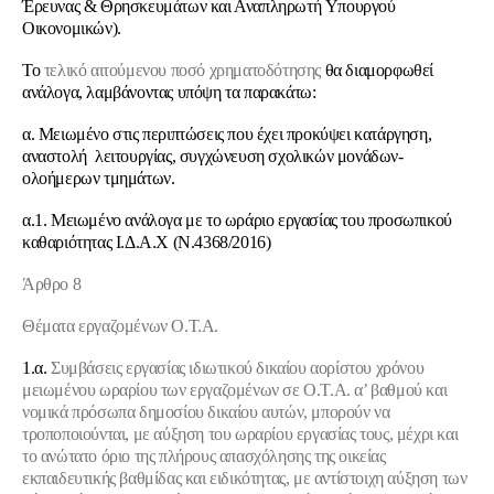
Έρευνας & Θρησκευμάτων και Αναπληρωτή Υπουργού
Οικονομικών).
Το
τελικό αιτούμενου ποσό χρηματοδότησης
θα διαμορφωθεί
ανάλογα, λαμβάνοντας υπόψη τα παρακάτω:
α. Μειωμένο στις περιπτώσεις που έχει προκύψει κατάργηση,
αναστολή λειτουργίας, συγχώνευση σχολικών μονάδων-
ολοήμερων τμημάτων.
α.1. Μειωμένο ανάλογα με το ωράριο εργασίας του προσωπικού
καθαριότητας Ι.Δ.Α.Χ (Ν.4368/2016)
Άρθρο 8
Θέματα εργαζομένων Ο.Τ.Α.
1.α.
Συμβάσεις εργασίας ιδιωτικού δικαίου αορίστου χρόνου
μειωμένου ωραρίου των εργαζομένων σε Ο.Τ.Α. α’ βαθμού και
νομικά πρόσωπα δημοσίου δικαίου αυτών, μπορούν να
τροποποιούνται, με αύξηση του ωραρίου εργασίας τους, μέχρι και
το ανώτατο όριο της πλήρους απασχόλησης της οικείας
εκπαιδευτικής βαθμίδας και ειδικότητας, με αντίστοιχη αύξηση των