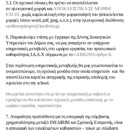
5.3. Οι σχετικοί πίνακες θα πρέπει να αποστέλλονται
σε ηλεκτρονική μορφή και
ΑΠΟΚΛΕΙΣΤΙΚΑ ΣΕ ΜΟΡΦΗ
EXCEL
χωρίς καμία αλλαγή στην μορφοποίησή του (αποκλείονται
μορφές τύπου word, pdf, jpeg, κ.λ.π.), στην ηλεκτρονική διεύθυνση
sxolikesepitropes@inedivim.gr
.
6. Παρακαλούμε επίσης με έγγραφο της Δ/νσης Διοικητικών
Υπηρεσιών του Δήμου σας, να μας αναφέρετε αν υπάρχουν
υπηρεσιακές μεταβολές στο ωράριο εργασίας του προσωπικού
καθαριότητας Ι.Δ.Α.Χ σύμφωνα με το
ν.4368/2016 άρθρο 8
.
Στην περίπτωση υπηρεσιακής μεταβολής θα μας γνωστοποιείται το
ονοματεπώνυμο, τη σχολική μονάδα στην οποία υπηρετούν και θα
αποστέλλεται καρτέλα απογραφής της κτιριακής υποδομής του
σχολείου στο my school.
Θεωρείται αυτονόητο ότι μετά την υπηρεσιακή μεταβολή οι
εργαζόμενοι θα καλύπτουν σχολικές μονάδες ανάλογης με το
ωράριο εργασίας οργανικότητα.
7. Απαραίτητη προϋπόθεση για τη υπογραφή της σύμβασης
χρηματοδότησης μεταξύ ΙΝΕΔΙΒΙΜ και Σχολικής Επιτροπής, είναι
η απογραφή των εργαζομένων καθαριστών – τριων με σύμβαση