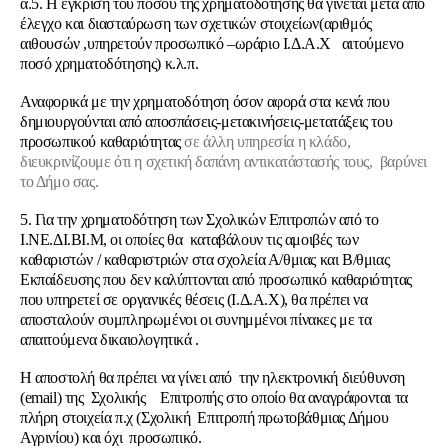
α.5. Η έγκριση του ποσού της χρηματοδότησης θα γίνεται μετά από
έλεγχο και διασταύρωση των σχετικών στοιχείων(αριθμός
αιθουσών ,υπηρετούν προσωπικό –ωράριο Ι.Δ.Α.Χ αιτούμενο
ποσό χρηματοδότησης) κ.λ.π.
Αναφορικά με την χρηματοδότηση όσον αφορά στα κενά που
δημιουργούνται από αποσπάσεις-μετακινήσεις-μετατάξεις του
προσωπικού καθαριότητας
σε άλλη υπηρεσία η κλάδο,
διευκρινίζουμε ότι η σχετική δαπάνη αντικατάστασής τους, βαρύνει
το Δήμο σας.
5. Για την χρηματοδότηση των Σχολικών Επιτροπών από το
Ι.ΝΕ.ΔΙ.ΒΙ.Μ, οι οποίες θα καταβάλουν τις αμοιβές των
καθαριστών / καθαριστριών στα σχολεία Α/θμιας και Β/θμιας
Εκπαίδευσης που δεν καλύπτονται από προσωπικό καθαριότητας
που υπηρετεί σε οργανικές θέσεις (Ι.Δ.Α.Χ), θα πρέπει να
αποσταλούν συμπληρωμένοι οι συνημμένοι πίνακες με τα
απαιτούμενα δικαιολογητικά .
Η αποστολή θα πρέπει να γίνει από την ηλεκτρονική διεύθυνση
(email) της Σχολικής Επιτροπής στο οποίο θα αναγράφονται τα
πλήρη στοιχεία π.χ (Σχολική Επιτροπή πρωτοβάθμιας Δήμου
Αγρινίου) και όχι προσωπικό.