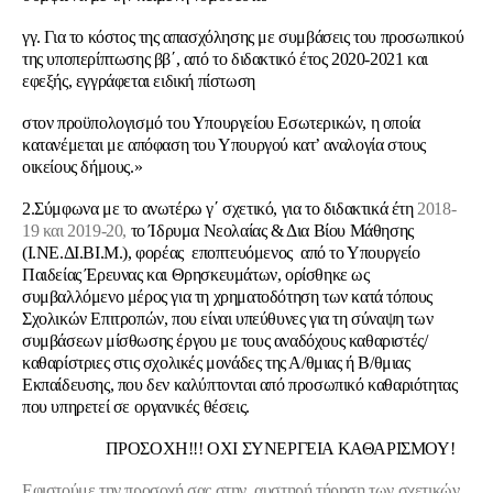
γγ. Για το κόστος της απασχόλησης με συμβάσεις του προσωπικού
της υποπερίπτωσης ββ΄, από το διδακτικό έτος 2020-2021 και
εφεξής, εγγράφεται ειδική πίστωση
στον προϋπολογισμό του Υπουργείου Εσωτερικών, η οποία
κατανέμεται με απόφαση του Υπουργού κατ’ αναλογία στους
οικείους δήμους.»
2.Σύμφωνα με το ανωτέρω γ΄ σχετικό, για το διδακτικά έτη
2018-
19 και 2019-20,
το Ίδρυμα Νεολαίας & Δια Βίου Μάθησης
(Ι.ΝΕ.ΔΙ.ΒΙ.Μ.), φορέας εποπτευόμενος από το Υπουργείο
Παιδείας Έρευνας και Θρησκευμάτων, ορίσθηκε ως
συμβαλλόμενο μέρος για τη χρηματοδότηση των κατά τόπους
Σχολικών Επιτροπών, που είναι υπεύθυνες για τη σύναψη των
συμβάσεων μίσθωσης έργου με τους αναδόχους καθαριστές/
καθαρίστριες στις σχολικές μονάδες της Α/θμιας ή Β/θμιας
Εκπαίδευσης, που δεν καλύπτονται από προσωπικό καθαριότητας
που υπηρετεί σε οργανικές θέσεις.
ΠΡΟΣΟΧΗ!!! ΟΧΙ ΣΥΝΕΡΓΕΙΑ ΚΑΘΑΡΙΣΜΟΥ!
Eφιστούμε την προσοχή σας στην αυστηρή τήρηση των σχετικών