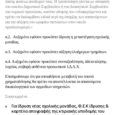
πάσης φύσεως αποδοχών τους. Η τροποποίηση γίνεται με απόφαση
του οικείου Δημοτικού Συμβουλίου ή του Διοικητικού Συμβουλίου
του νομικού προσώπου, κατόπιν αίτησης του ενδιαφερόμενου και
πρέπει να διαλαμβάνει ειδικά περί της ύπαρξης των απαιτούμενων
για την αύξηση του ωραρίου πιστώσεων στον οικείο
προϋπολογισμό.»
α.2. Αυξημένο εφόσον προκύπτει ίδρυση η μεταστέγαση σχολικής
μονάδας.
α.3. Αυξημένο εφόσον προκύπτει αύξηση ολοήμερων τμημάτων.
α.4. Αυξημένο εφόσον προκύπτει συνταξιοδότηση, άδεια κύησης-
λοχείας ,σοβαρή ασθένεια προσωπικού Ι.Δ.Α.Χ.
Επισημαίνουμε ότι για οποιαδήποτε μεταβολή του ποσού
χρηματοδότησης θα πρέπει να αποστέλλονται τα απαιτούμενα
δικαιολογητικά των αρμοδίων υπηρεσιών.
Συγκεκριμένα
Για ίδρυση νέας σχολικής μονάδας, Φ.Ε.Κ ίδρυσης &
καρτέλα απογραφής της κτιριακής υποδομής του