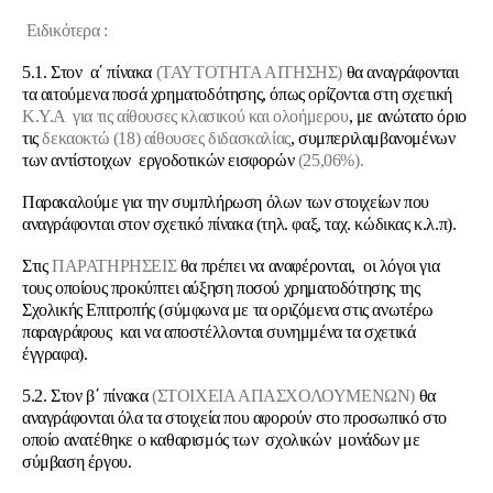
Ειδικότερα :
5.1. Στον α΄ πίνακα
(ΤΑΥΤΟΤΗΤΑ ΑΙΤΗΣΗΣ)
θα αναγράφονται
τα αιτούμενα ποσά χρηματοδότησης, όπως ορίζονται στη σχετική
Κ.Υ.Α
για τις αίθουσες κλασικού και ολοήμερου
, με ανώτατο όριο
τις
δεκαοκτώ (18) αίθουσες διδασκαλίας
, συμπεριλαμβανομένων
των αντίστοιχων εργοδοτικών εισφορών
(25,06%).
Παρακαλούμε για την συμπλήρωση όλων των στοιχείων που
αναγράφονται στον σχετικό πίνακα (τηλ. φαξ, ταχ. κώδικας κ.λ.π).
Στις
ΠΑΡΑΤΗΡΗΣΕΙΣ
θα πρέπει να αναφέρονται, οι λόγοι για
τους οποίους προκύπτει αύξηση ποσού χρηματοδότησης της
Σχολικής Επιτροπής (σύμφωνα με τα οριζόμενα στις ανωτέρω
παραγράφους και να αποστέλλονται συνημμένα τα σχετικά
έγγραφα).
5.2. Στον β΄ πίνακα
(ΣΤΟΙΧΕΙΑ ΑΠΑΣΧΟΛΟΥΜΕΝΩΝ)
θα
αναγράφονται όλα τα στοιχεία που αφορούν στο προσωπικό στο
οποίο ανατέθηκε ο καθαρισμός των σχολικών μονάδων με
σύμβαση έργου.