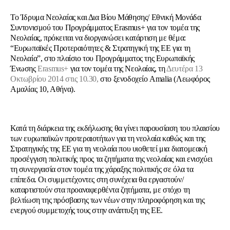
Το Ίδρυμα Νεολαίας και Δια Βίου Μάθησης/ Εθνική Μονάδα
Συντονισμού του Προγράμματος Erasmus+ για τον τομέα της
Νεολαίας, πρόκειται να διοργανώσει κατάρτιση με θέμα:
“Ευρωπαϊκές Προτεραιότητες & Στρατηγική της ΕΕ για τη
Νεολαία”, στο πλαίσιο του Προγράμματος της Ευρωπαϊκής
Ένωσης
Erasmus+
για τον τομέα της Νεολαίας, τη
Δευτέρα 13
Οκτωβρίου 2014 στις 10.30,
στο ξενοδοχείο Amalia (Λεωφόρος
Αμαλίας 10, Αθήνα).
Κατά τη διάρκεια της εκδήλωσης θα γίνει παρουσίαση του πλαισίου
των ευρωπαϊκών προτεραιοτήτων για τη νεολαία καθώς και της
Στρατηγικής της ΕΕ για τη νεολαία που υιοθετεί μια διατομεακή
προσέγγιση πολιτικής προς τα ζητήματα της νεολαίας και ενισχύει
τη συνεργασία στον τομέα της χάραξης πολιτικής σε όλα τα
επίπεδα. Οι συμμετέχοντες στη συνέχεια θα εργαστούν/
καταρτιστούν στα προαναφερθέντα ζητήματα, με στόχο τη
βελτίωση της πρόσβασης των νέων στην πληροφόρηση και της
ενεργού συμμετοχής τους στην ανάπτυξη της ΕΕ.