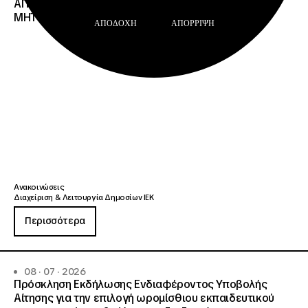
ΑΠΟΤΕΛΕΣΜΑΤΩΝ ΤΟΥ ΔΙΟΙΚΗΤΙΚΟΥ ΕΛΕΓΧΟΥ ΤΟΥ
ΜΗΤΡΩΟΥ Σ.Α.Ε.Κ. ΚΑΙ Ε.Σ.Κ.»
ΑΠΟΔΟΧΉ
ΑΠΌΡΡΙΨΗ
Ανακοινώσεις
Διαχείριση & Λειτουργία Δημοσίων ΙΕΚ
Περισσότερα
08 · 07 · 2026
Πρόσκληση Εκδήλωσης Ενδιαφέροντος Υποβολής
Αίτησης για την επιλογή ωρομίσθιου εκπαιδευτικού