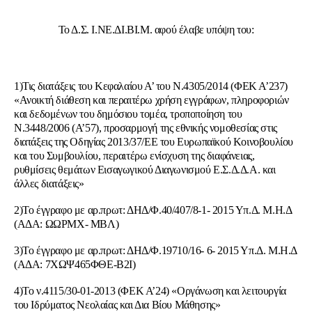
Το Δ.Σ. Ι.ΝΕ.ΔΙ.ΒΙ.Μ. αφού έλαβε υπόψη του:
1)Τις διατάξεις του Κεφαλαίου Α’ του Ν.4305/2014 (ΦΕΚ Α’237)
«Ανοικτή διάθεση και περαιτέρω χρήση εγγράφων, πληροφοριών
και δεδομένων του δημόσιου τομέα, τροποποίηση του
Ν.3448/2006 (Α’57), προσαρμογή της εθνικής νομοθεσίας στις
διατάξεις της Οδηγίας 2013/37/ΕΕ του Ευρωπαϊκού Κοινοβουλίου
και του Συμβουλίου, περαιτέρω ενίσχυση της διαφάνειας,
ρυθμίσεις θεμάτων Εισαγωγικού Διαγωνισμού Ε.Σ.Δ.Δ.Α. και
άλλες διατάξεις»
2)Το έγγραφο με αρ.πρωτ: ΔΗΔ/Φ.40/407/8-1- 2015 Υπ.Δ. Μ.Η.Δ
(ΑΔΑ: ΩΩΡΜΧ- ΜΒΛ)
3)Το έγγραφο με αρ.πρωτ: ΔΗΔ/Φ.19710/16- 6- 2015 Υπ.Δ. Μ.Η.Δ
(ΑΔΑ: 7ΧΩΨ465ΦΘΕ-Β2Ι)
4)Το ν.4115/30-01-2013 (ΦΕΚ Α’24) «Οργάνωση και λειτουργία
του Ιδρύματος Νεολαίας και Δια Βίου Μάθησης»