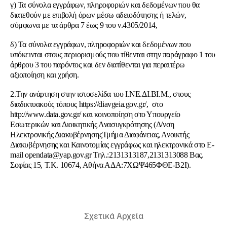
γ) Τα σύνολα εγγράφων, πληροφοριών και δεδομένων που θα
διατεθούν με επιβολή όρων μέσω αδειοδότησης ή τελών,
σύμφωνα με τα άρθρα 7 έως 9 του ν.4305/2014,
δ) Τα σύνολα εγγράφων, πληροφοριών και δεδομένων που
υπόκεινται στους περιορισμούς που τίθενται στην παράγραφο 1 του
άρθρου 3 του παρόντος και δεν διατίθενται για περαιτέρω
αξιοποίηση και χρήση.
2.Την ανάρτηση στην ιστοσελίδα του Ι.ΝΕ.ΔΙ.ΒΙ.Μ., στους
διαδικτυακούς τόπους https://diavgeia.gov.gr/, στο
http://www.data.gov.gr/ και κοινοποίηση στο Υπουργείο
Εσωτερικών και Διοικητικής Ανασυγκρότησης (Δ/νση
Ηλεκτρονικής ΔιακυβέρνησηςΤμήμα Διαφάνειας, Ανοικτής
Διακυβέρνησης και Καινοτομίας εγγράφως και ηλεκτρονικά στο E-
mail
opendata@yap.gov.gr
Τηλ.:2131313187,2131313088 Βας.
Σοφίας 15, Τ.Κ. 10674, Αθήνα ΑΔΑ:7ΧΩΨ465ΦΘΕ-Β2Ι).
Σχετικά Αρχεία