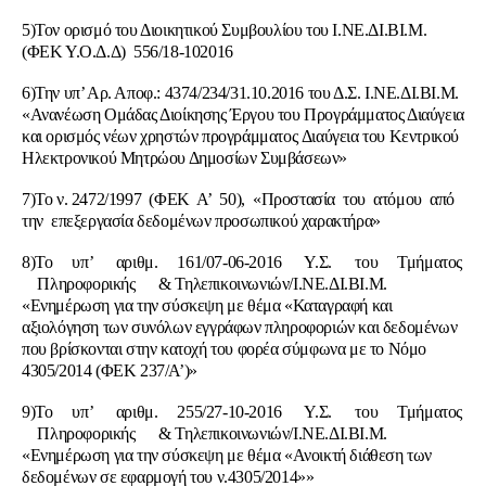
5)Τον ορισμό του Διοικητικού Συμβουλίου του Ι.ΝΕ.ΔΙ.ΒΙ.Μ.
(ΦΕΚ Υ.Ο.Δ.Δ) 556/18-102016
6)Την υπ’ Αρ. Αποφ.: 4374/234/31.10.2016 του Δ.Σ. Ι.ΝΕ.ΔΙ.ΒΙ.Μ.
«Ανανέωση Ομάδας Διοίκησης Έργου του Προγράμματος Διαύγεια
και ορισμός νέων χρηστών προγράμματος Διαύγεια του Κεντρικού
Ηλεκτρονικού Μητρώου Δημοσίων Συμβάσεων»
7)Το ν. 2472/1997 (ΦΕΚ Α’ 50), «Προστασία του ατόμου από
την επεξεργασία δεδομένων προσωπικού χαρακτήρα»
8)Το υπ’ αριθμ. 161/07-06-2016 Υ.Σ. του Τμήματος
Πληροφορικής & Τηλεπικοινωνιών/Ι.ΝΕ.ΔΙ.ΒΙ.Μ.
«Ενημέρωση για την σύσκεψη με θέμα «Καταγραφή και
αξιολόγηση των συνόλων εγγράφων πληροφοριών και δεδομένων
που βρίσκονται στην κατοχή του φορέα σύμφωνα με το Νόμο
4305/2014 (ΦΕΚ 237/Α’)»
9)Το υπ’ αριθμ. 255/27-10-2016 Υ.Σ. του Τμήματος
Πληροφορικής & Τηλεπικοινωνιών/Ι.ΝΕ.ΔΙ.ΒΙ.Μ.
«Ενημέρωση για την σύσκεψη με θέμα «Ανοικτή διάθεση των
δεδομένων σε εφαρμογή του ν.4305/2014»»