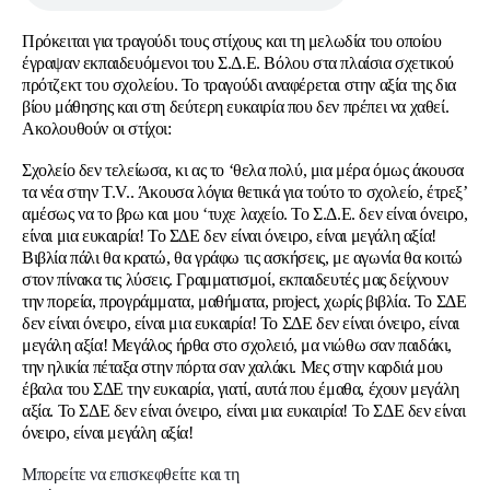
Πρόκειται για τραγούδι τους στίχους και τη μελωδία του οποίου
έγραψαν εκπαιδευόμενοι του Σ.Δ.Ε. Βόλου στα πλαίσια σχετικού
πρότζεκτ του σχολείου. Το τραγούδι αναφέρεται στην αξία της δια
βίου μάθησης και στη δεύτερη ευκαιρία που δεν πρέπει να χαθεί.
Ακολουθούν οι στίχοι:
Σχολείο δεν τελείωσα, κι ας το ‘θελα πολύ, μια μέρα όμως άκουσα
τα νέα στην T.V.. Άκουσα λόγια θετικά για τούτο το σχολείο, έτρεξ’
αμέσως να το βρω και μου ‘τυχε λαχείο. Το Σ.Δ.Ε. δεν είναι όνειρο,
είναι μια ευκαιρία! Το ΣΔΕ δεν είναι όνειρο, είναι μεγάλη αξία!
Βιβλία πάλι θα κρατώ, θα γράφω τις ασκήσεις, με αγωνία θα κοιτώ
στον πίνακα τις λύσεις. Γραμματισμοί, εκπαιδευτές μας δείχνουν
την πορεία, προγράμματα, μαθήματα, project, χωρίς βιβλία. Το ΣΔΕ
δεν είναι όνειρο, είναι μια ευκαιρία! Το ΣΔΕ δεν είναι όνειρο, είναι
μεγάλη αξία! Μεγάλος ήρθα στο σχολειό, μα νιώθω σαν παιδάκι,
την ηλικία πέταξα στην πόρτα σαν χαλάκι. Μες στην καρδιά μου
έβαλα του ΣΔΕ την ευκαιρία, γιατί, αυτά που έμαθα, έχουν μεγάλη
αξία. Το ΣΔΕ δεν είναι όνειρο, είναι μια ευκαιρία! Το ΣΔΕ δεν είναι
όνειρο, είναι μεγάλη αξία!
Mπορείτε να επισκεφθείτε και τη