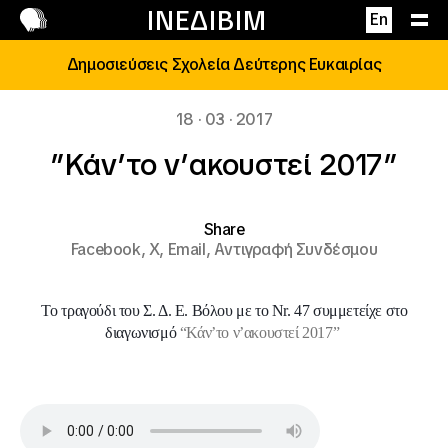
Επικοινωνία
ΙΝΕΔΙΒΙΜ
En
Δημοσιεύσεις Σχολεία Δεύτερης Ευκαιρίας
18 · 03 · 2017
”Κάν’το ν’ακουστεί 2017”
Share
Facebook,
X,
Email,
Αντιγραφή Συνδέσμου
Tο τραγούδι του
Σ. Δ. Ε. Βόλου
με το Nr. 47 συμμετείχε στο
διαγωνισμό
“Κάν’το ν’ακουστεί 2017”