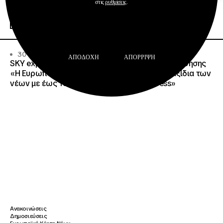
Ευρωπαϊκή Κάρτα Νέων
στις
ρυθμίσεις
.
Περισσότερα
30 · 06 · 2026
ΑΠΟΔΟΧΉ
ΑΠΌΡΡΙΨΗ
SKY express – Ίδρυμα Νεολαίας και Διά Βίου Μάθησης
«Η Ευρωπαϊκή Κάρτα Νέων απογειώνει τα ταξίδια των
νέων με έως 15% έκπτωση στη SKY express»
Ανακοινώσεις
Δημοσιεύσεις