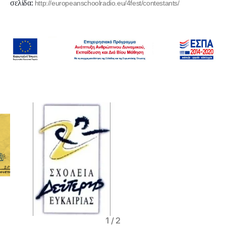
σελίδα:
http://europeanschoolradio.eu/4fest/contestants/
1
/
2