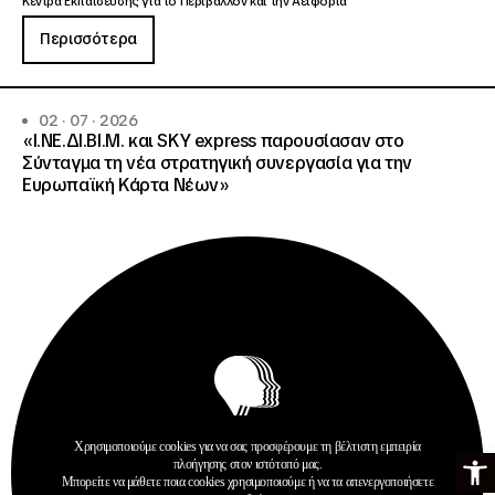
Κέντρα Εκπαίδευσης για το Περιβάλλον και την Αειφορία
Περισσότερα
02 · 07 · 2026
«Ι.ΝΕ.ΔΙ.ΒΙ.Μ. και SKY express παρουσίασαν στο
Σύνταγμα τη νέα στρατηγική συνεργασία για την
Ευρωπαϊκή Κάρτα Νέων»
Χρησιμοποιούμε cookies για να σας προσφέρουμε τη βέλτιστη εμπειρία
Ανοίξτε τη γ
Ανακοινώσεις
πλοήγησης στον ιστότοπό μας.
Δημοσιεύσεις
Μπορείτε να μάθετε ποια cookies χρησιμοποιούμε ή να τα απενεργοποιήσετε