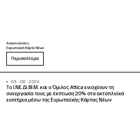
Ανακοινώσεις
Ευρωπαϊκή Κάρτα Νέων
Περισσότερα
03 · 08 · 2026
Το Ι.ΝΕ.ΔΙ.ΒΙ.Μ. και o Όμιλος Attica ενισχύουν τη
συνεργασία τους με έκπτωση 20% στα ακτοπλοϊκά
εισιτήρια μέσω της Ευρωπαϊκής Κάρτας Νέων