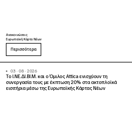
Ανακοινώσεις
Ευρωπαϊκή Κάρτα Νέων
Περισσότερα
03 · 08 · 2026
Το Ι.ΝΕ.ΔΙ.ΒΙ.Μ. και o Όμιλος Attica ενισχύουν τη
συνεργασία τους με έκπτωση 20% στα ακτοπλοϊκά
εισιτήρια μέσω της Ευρωπαϊκής Κάρτας Νέων