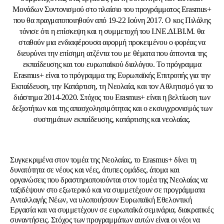
Μονάδων Συντονισμού στο πλαίσιο του προγράμματος Erasmus+
που θα πραγματοποιηθούν από 19-22 Ιούνη 2017. O κος Πιλάλης
τόνισε ότι η επίσκεψη και η συμμετοχή του Ι.ΝΕ.ΔΙ.ΒΙ.Μ. θα
σταθούν μια ενδιαφέρουσα αφορμή προκειμένου ο φορέας να
διευρύνει την επίσημη ατζέντα του με θέματα που άπτονται της
εκπαίδευσης και του ευρωπαϊκού διαλόγου. Το πρόγραμμα
Erasmus+ είναι το πρόγραμμα της Ευρωπαϊκής Επιτροπής για την
Εκπαίδευση, την Κατάρτιση, τη Νεολαία, και τον Αθλητισμό για το
διάστημα 2014-2020. Στόχος του Erasmus+ είναι η βελτίωση των
δεξιοτήτων και της απασχολησιμότητας και ο εκσυγχρονισμός των
συστημάτων εκπαίδευσης, κατάρτισης και νεολαίας.
Συγκεκριμένα στον τομέα της Νεολαίας, το Erasmus+ δίνει τη
δυνατότητα σε νέους και νέες, άτυπες ομάδες, άτομα και
οργανώσεις που δραστηριοποιούνται στον τομέα της Νεολαίας να
ταξιδέψουν στο εξωτερικό και να συμμετέχουν σε προγράμματα
Ανταλλαγής Νέων, να υλοποιήσουν Ευρωπαϊκή Εθελοντική
Εργασία και να συμμετέχουν σε ευρωπαϊκά σεμινάρια, διακρατικές
συναντήσεις. Στόχος των προγραμμάτων αυτών είναι οι νέοι να