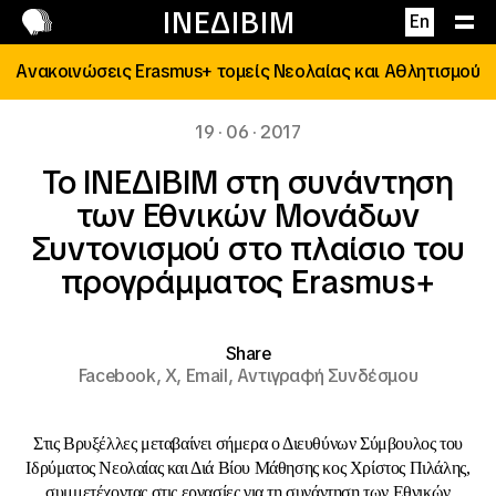
Επικοινωνία
ΙΝΕΔΙΒΙΜ
En
Ανακοινώσεις Erasmus+ τομείς Νεολαίας και Αθλητισμού
19 · 06 · 2017
Το ΙΝΕΔΙΒΙΜ στη συνάντηση
των Εθνικών Μονάδων
Συντονισμού στο πλαίσιο του
προγράμματος Erasmus+
Share
Facebook,
X,
Email,
Αντιγραφή Συνδέσμου
Στις Βρυξέλλες μεταβαίνει σήμερα ο
Διευθύνων Σύμβουλος του
Ιδρύματος Νεολαίας και Διά Βίου Μάθησης κος Χρίστος Πιλάλης
,
συμμετέχοντας στις εργασίες για τη συνάντηση των Εθνικών