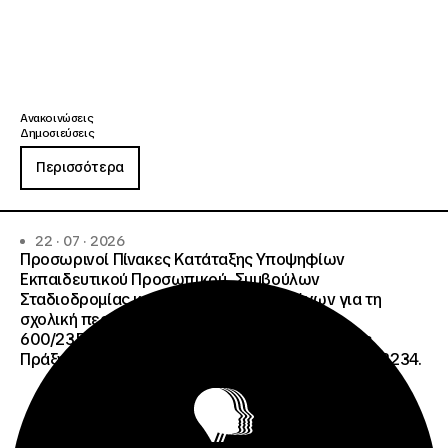
Ανακοινώσεις
Δημοσιεύσεις
Περισσότερα
22 · 07 · 2026
Προσωρινοί Πίνακες Κατάταξης Υποψηφίων
Εκπαιδευτικού Προσωπικού, Συμβούλων
Σταδιοδρομίας και Συμβούλων Ψυχολόγων για τη
σχολική περίοδο 2026-2027 της ΑΠ
600/2355/13042/08-05-2026 πρόσκλησης, της
Πράξης «Σχολεία Δεύτερης Ευκαιρίας», ΟΠΣ 6003234.