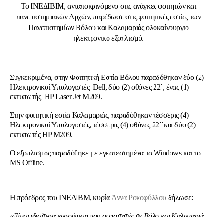
Το ΙΝΕΔΙΒΙΜ, ανταποκρινόμενο στις ανάγκες φοιτητών και
πανεπιστημιακών Αρχών, παρέδωσε στις φοιτητικές εστίες των
Πανεπιστημίων Βόλου και Καλαμαριάς ολοκαίνουργιο
ηλεκτρονικό εξοπλισμό.
Συγκεκριμένα, στην Φοιτητική Εστία Βόλου παραδόθηκαν δύο (2)
Ηλεκτρονικοί Υπολογιστές Dell, δύο (2) οθόνες 22΄, ένας (1)
εκτυπωτής HP Laser Jet M209.
Στην φοιτητική εστία Καλαμαριάς, παραδόθηκαν τέσσερις (4)
Ηλεκτρονικοί Υπολογιστές, τέσσερις (4) οθόνες 22΄΄και δύο (2)
εκτυπωτές HP M209.
Ο εξοπλισμός παραδόθηκε με εγκατεστημένα τα Windows και το
MS Offline.
Η πρόεδρος του ΙΝΕΔΙΒΜ, κυρία
Άννα Ροκοφύλλου
δήλωσε:
«Είμαι ιδιαίτερα χαρούμενη που οι φοιτητές σε Βόλο και Καλαμαριά,