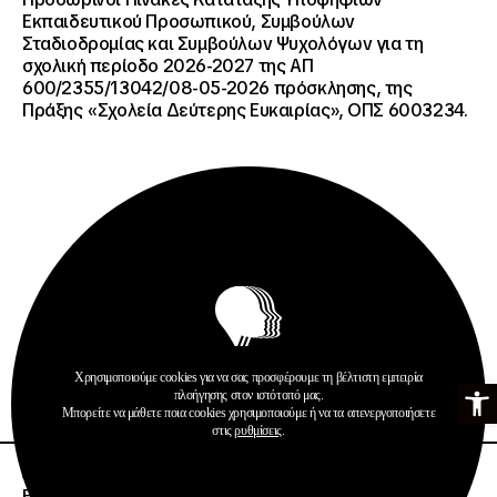
Εκπαιδευτικού Προσωπικού, Συμβούλων
Σταδιοδρομίας και Συμβούλων Ψυχολόγων για τη
σχολική περίοδο 2026-2027 της ΑΠ
600/2355/13042/08-05-2026 πρόσκλησης, της
Πράξης «Σχολεία Δεύτερης Ευκαιρίας», ΟΠΣ 6003234.
Ανακοινώσεις
Σχολεία Δεύτερης Ευκαιρίας
Χρησιμοποιούμε cookies για να σας προσφέρουμε τη βέλτιστη εμπειρία
Ανοίξτε τη γ
Περισσότερα
πλοήγησης στον ιστότοπό μας.
Μπορείτε να μάθετε ποια cookies χρησιμοποιούμε ή να τα απενεργοποιήσετε
στις
ρυθμίσεις
.
20 · 07 · 2026
ΕΝΑΡΞΗ ΔΙΑΔΙΚΑΣΙΑΣ ΥΠΟΒΟΛΗΣ ΕΝΣΤΑΣΕΩΝ