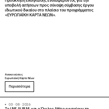
Πρόσκληση Εκδήλωσης Ενδιαφέροντος για την
υποβολή αιτήσεων προς σύναψη σύμβασης έργου
ιδιωτικού δικαίου στο πλαίσιο του προγράμματος
«ΕΥΡΩΠΑΪΚΗ ΚΑΡΤΑ ΝΕΩΝ».
Ανακοινώσεις
Ευρωπαϊκή Κάρτα Νέων
Περισσότερα
03 · 08 · 2026
Το Ι.ΝΕ.ΔΙ.ΒΙ.Μ. και o Όμιλος Attica ενισχύουν τη