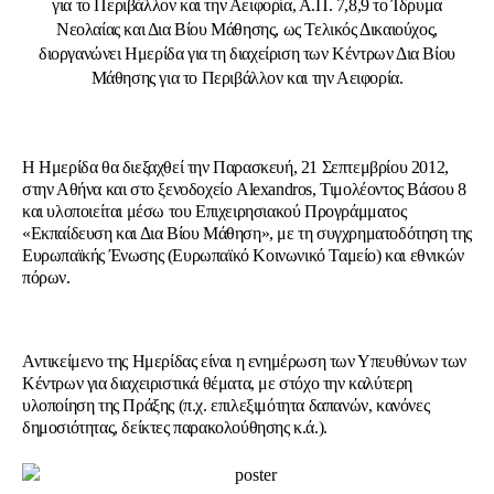
για το Περιβάλλον και την Αειφορία, Α.Π. 7,8,9 το Ίδρυμα
Νεολαίας και Δια Βίου Μάθησης, ως Τελικός Δικαιούχος,
διοργανώνει Ημερίδα για τη διαχείριση των Κέντρων Δια Βίου
Μάθησης για το Περιβάλλον και την Αειφορία.
Η Ημερίδα θα διεξαχθεί την Παρασκευή, 21 Σεπτεμβρίου 2012,
στην Αθήνα και στο ξενοδοχείο Alexandros, Τιμολέοντος Βάσου 8
και υλοποιείται μέσω του Επιχειρησιακού Προγράμματος
«Εκπαίδευση και Δια Βίου Μάθηση», με τη συγχρηματοδότηση της
Ευρωπαϊκής Ένωσης (Ευρωπαϊκό Κοινωνικό Ταμείο) και εθνικών
πόρων.
Αντικείμενο της Ημερίδας είναι η ενημέρωση των Υπευθύνων των
Κέντρων για διαχειριστικά θέματα, με στόχο την καλύτερη
υλοποίηση της Πράξης (π.χ. επιλεξιμότητα δαπανών, κανόνες
δημοσιότητας, δείκτες παρακολούθησης κ.ά.).