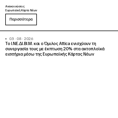
Ανακοινώσεις
Ευρωπαϊκή Κάρτα Νέων
Περισσότερα
03 · 08 · 2026
Το Ι.ΝΕ.ΔΙ.ΒΙ.Μ. και o Όμιλος Attica ενισχύουν τη
συνεργασία τους με έκπτωση 20% στα ακτοπλοϊκά
εισιτήρια μέσω της Ευρωπαϊκής Κάρτας Νέων