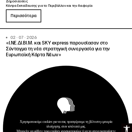
Δημοσιεύσεις
Κέντρα Εκπαίδευσης για το Περιβάλλον και την Αειφορία
Περισσότερα
02 · 07 · 2026
«Ι.ΝΕ.ΔΙ.ΒΙ.Μ. και SKY express παρουσίασαν στο
Σύνταγμα τη νέα στρατηγική συνεργασία για την
Ευρωπαϊκή Κάρτα Νέων»
Χρησιμοποιούμε cookies για να σας προσφέρουμε τη βέλτιστη εμπειρία
Ανοίξτε τη γ
πλοήγησης στον ιστότοπό μας.
Ανακοινώσεις
Μπορείτε να μάθετε ποια cookies χρησιμοποιούμε ή να τα απενεργοποιήσετε