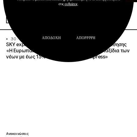
Δημοσιεύσεις
στις
ρυθμίσεις
.
Ευρωπαϊκή Κάρτα Νέων
Περισσότερα
ΑΠΟΔΟΧΉ
ΑΠΌΡΡΙΨΗ
30 · 06 · 2026
SKY express – Ίδρυμα Νεολαίας και Διά Βίου Μάθησης
«Η Ευρωπαϊκή Κάρτα Νέων απογειώνει τα ταξίδια των
νέων με έως 15% έκπτωση στη SKY express»
Ανακοινώσεις