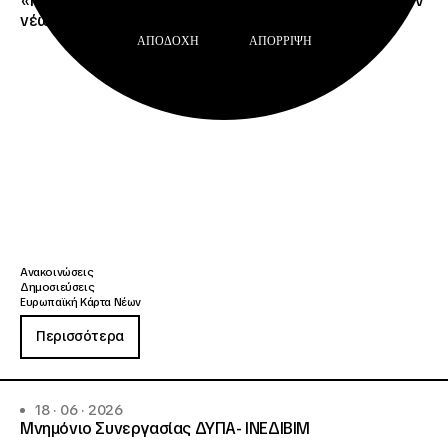
«Η Ευρωπαϊκή Κάρτα Νέων απογειώνει τα ταξίδια των
νέων με έως 15% έκπτωση στη SKY express»
ΑΠΟΔΟΧΉ
ΑΠΌΡΡΙΨΗ
Ανακοινώσεις
Δημοσιεύσεις
Ευρωπαϊκή Κάρτα Νέων
Περισσότερα
18 · 06 · 2026
Μνημόνιο Συνεργασίας ΔΥΠΑ- ΙΝΕΔΙΒΙΜ