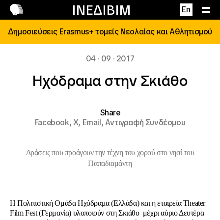
Επικοινωνία
ΙΝΕΔΙΒΙΜ
En
Δημοσιεύσεις Erasmus+ τομείς Νεολαίας και Αθλητισμού
04 · 09 · 2017
Ηχόδραμα στην Σκιάθο
Share
Facebook,
X,
Email,
Αντιγραφή Συνδέσμου
Δράσεις που προάγουν την τέχνη του χορού στο νησί του
Παπαδιαμάντη
Η Πολιτιστική Ομάδα Ηχόδραμα (Ελλάδα) και η εταιρεία Theater
Film Fest (Γερμανία) υλοποιούν στη Σκιάθο μέχρι αύριο Δευτέρα