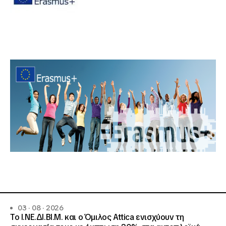
03 · 08 · 2026
Το Ι.ΝΕ.ΔΙ.ΒΙ.Μ. και o Όμιλος Attica ενισχύουν τη