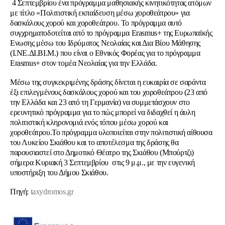
4 Σεπτεμβρίου ένα πρόγραμμα μαθησιακής κινητικότητας ατόμων
με τίτλο «Πολιτιστική εκπαίδευση μέσω χοροθεάτρου» για
δασκάλους χορού και χοροθεάτρου.
Το πρόγραμμα αυτό
συγχρηματοδοτείται από το πρόγραμμα Erasmus+ της Ευρωπαϊκής
Ενωσης μέσω του Ιδρύματος Νεολαίας και Δια Βίου Μάθησης
(Ι.ΝΕ.ΔΙ.ΒΙ.Μ.) που είναι ο Εθνικός Φορέας για το πρόγραμμα
Erasmus+ στον τομέα Νεολαίας για την Ελλάδα.
Μέσω της συγκεκριμένης δράσης δίνεται η ευκαιρία σε σαράντα
έξι επιλεγμένους δασκάλους χορού και του χοροθεάτρου (23 από
την Ελλάδα και 23 από τη Γερμανία) να συμμετάσχουν στο
ερευνητικό πρόγραμμα για το πώς μπορεί να διδαχθεί η άυλη
πολιτιστική κληρονομιά ενός τόπου μέσω χορού και
χοροθεάτρου.Το πρόγραμμα υλοποιείται στην πολιτιστική αίθουσα
του Λυκείου Σκιάθου και το αποτέλεσμα της δράσης θα
παρουσιαστεί στο Δημοτικό Θέατρο της Σκιάθου (Μπούρτζι)
σήμερα Κυριακή 3 Σεπτεμβρίου στις 9 μ.μ., με την ευγενική
υποστήριξη του Δήμου Σκιάθου.
Πηγή:
taxydromos.gr