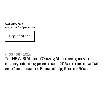
Ανακοινώσεις
Ευρωπαϊκή Κάρτα Νέων
Περισσότερα
03 · 08 · 2026
Το Ι.ΝΕ.ΔΙ.ΒΙ.Μ. και o Όμιλος Attica ενισχύουν τη
συνεργασία τους με έκπτωση 20% στα ακτοπλοϊκά
εισιτήρια μέσω της Ευρωπαϊκής Κάρτας Νέων