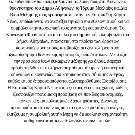
εκπαιδευτικών που απασχολούνται αφιλοκερδώς στο Κοινωνικό
Φροντιστήριο του Δήμου Αθηναίων, το Ίδρυμα Νεολαίας και Δια
Βίου Μάθησης τους προσέφερε δωρεάν την Ευρωπαϊκή Κάρτα
Νέων, επιδιώκοντας να αναδείξει την αξία του εθελοντισμού και να
συμβάλει στην προσωπική τους ανάπτυξη και αυτονόμηση. Το
Κοινωνικό Φροντιστήριο αποτελεί μια σημαντική πρωτοβουλία του
Δήμου Αθηναίων, εντάσσεται στο πλαίσιο των δράσεων
κοινωνικής προσφοράς, και βασίζεται εξολοκλήρου στην
αξιοποίηση της εθελοντικής προσφοράς εκπαιδευτικών. Με στόχο
την προσφορά ίσων ευκαιριών μάθησης για όλους, παρέχει
πρόσθετη διδακτική στήριξη σε μαθητές άπορων ή οικονομικά
αδύναμων οικογενειών που κατοικούν στον Δήμο της Αθήνας,
καθώς και σε άπορους απόφοιτους Δευτεροβάθμιας Εκπαίδευσης.
Η Ευρωπαϊκή Κάρτα Νέων στηρίζει τους νέους της χώρας, καθώς
εξασφαλίζει προνομιακή πρόσβαση σε ποικίλες οικονομικές,
κοινωνικές και πολιτισμικές δραστηριότητες. Δίνοντας
προτεραιότητα σε εκείνους που το έχουν περισσότερο ανάγκη,
ελπίζουμε η συμβολική αυτή κίνηση να διευκολύνει σημαντικά την
καθημερινότητά των εθελοντών εκπαιδευτικών.