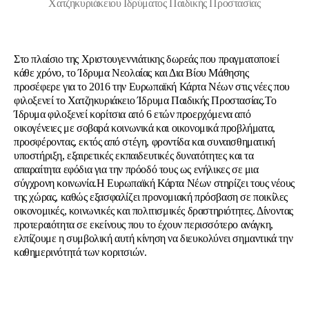
Χατζηκυριάκειου Ιδρύματος Παιδικής Προστασίας
Στο πλαίσιο της Χριστουγεννιάτικης δωρεάς που πραγματοποιεί
κάθε χρόνο, το Ίδρυμα Νεολαίας και Δια Βίου Μάθησης
προσέφερε για το 2016 την Ευρωπαϊκή Κάρτα Νέων στις νέες που
φιλοξενεί το Χατζηκυριάκειο Ίδρυμα Παιδικής Προστασίας.Το
Ίδρυμα φιλοξενεί κορίτσια από 6 ετών προερχόμενα από
οικογένειες με σοβαρά κοινωνικά και οικονομικά προβλήματα,
προσφέροντας, εκτός από στέγη, φροντίδα και συναισθηματική
υποστήριξη, εξαιρετικές εκπαιδευτικές δυνατότητες και τα
απαραίτητα εφόδια για την πρόοδό τους ως ενήλικες σε μια
σύγχρονη κοινωνία.Η Ευρωπαϊκή Κάρτα Νέων στηρίζει τους νέους
της χώρας, καθώς εξασφαλίζει προνομιακή πρόσβαση σε ποικίλες
οικονομικές, κοινωνικές και πολιτισμικές δραστηριότητες. Δίνοντας
προτεραιότητα σε εκείνους που το έχουν περισσότερο ανάγκη,
ελπίζουμε η συμβολική αυτή κίνηση να διευκολύνει σημαντικά την
καθημερινότητά των κοριτσιών.