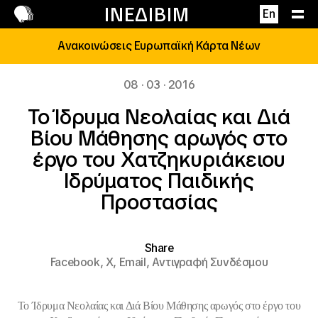
Επικοινωνία
ΙΝΕΔΙΒΙΜ
En
Ανακοινώσεις Ευρωπαϊκή Κάρτα Νέων
08 · 03 · 2016
Το Ίδρυμα Νεολαίας και Διά
Βίου Μάθησης αρωγός στο
έργο του Χατζηκυριάκειου
Ιδρύματος Παιδικής
Προστασίας
Share
Facebook,
X,
Email,
Αντιγραφή Συνδέσμου
Το Ίδρυμα Νεολαίας και Διά Βίου Μάθησης αρωγός στο έργο του