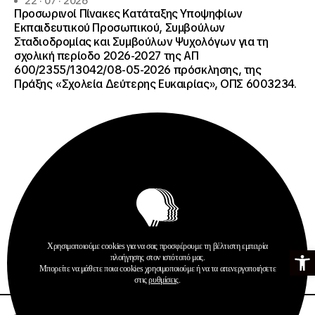
22 · 07 · 2026
Προσωρινοί Πίνακες Κατάταξης Υποψηφίων
Εκπαιδευτικού Προσωπικού, Συμβούλων
Σταδιοδρομίας και Συμβούλων Ψυχολόγων για τη
σχολική περίοδο 2026-2027 της ΑΠ
600/2355/13042/08-05-2026 πρόσκλησης, της
Πράξης «Σχολεία Δεύτερης Ευκαιρίας», ΟΠΣ 6003234.
Ανακοινώσεις
Σχολεία Δεύτερης Ευκαιρίας
Χρησιμοποιούμε cookies για να σας προσφέρουμε τη βέλτιστη εμπειρία
Ανοίξτε τη γ
πλοήγησης στον ιστότοπό μας.
Περισσότερα
Μπορείτε να μάθετε ποια cookies χρησιμοποιούμε ή να τα απενεργοποιήσετε
στις
ρυθμίσεις
.