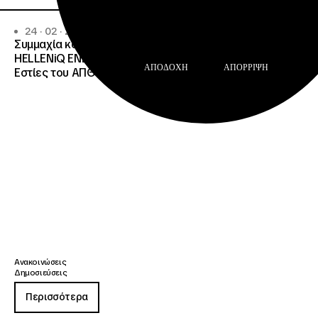
24 · 02 · 2026
Συμμαχία κοινωνικής ευθύνης από ΙΝΕΔΙΒΙΜ, ΑΠΘ και
HELLENiQ ENERGY: Δωρεά εξοπλισμού στις Φοιτητικές
ΑΠΟΔΟΧΉ
ΑΠΌΡΡΙΨΗ
Εστίες του ΑΠΘ
Ανακοινώσεις
Δημοσιεύσεις
Περισσότερα