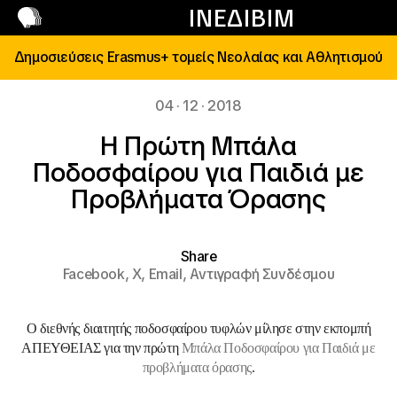
Επικοινωνία
ΙΝΕΔΙΒΙΜ
Δημοσιεύσεις Erasmus+ τομείς Νεολαίας και Αθλητισμού
04 · 12 · 2018
Η Πρώτη Μπάλα
Ποδοσφαίρου για Παιδιά με
Προβλήματα Όρασης
Share
Facebook,
X,
Email,
Αντιγραφή Συνδέσμου
Ο διεθνής διαιτητής ποδοσφαίρου τυφλών μίλησε στην εκπομπή
ΑΠΕΥΘΕΙΑΣ για την πρώτη
Μπάλα Ποδοσφαίρου για Παιδιά με
προβλήματα όρασης
.