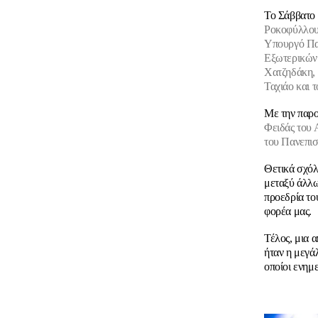
Το Σάββατο
Ροκοφύλλο
Υπουργό Πα
Εξωτερικών 
Χατζηδάκη, 
Ταχιάο και
Με την παρο
Φειδάς του
του Πανεπι
Θετικά σχόλ
μεταξύ άλλ
προεδρία το
φορέα μας.
Τέλος, μια 
ήταν η μεγά
οποίοι ενημ