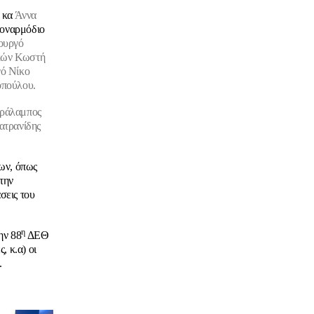
κα
Άννα
τοναρμόδιο
ουργό
ικών Κωστή
γό Νίκο
οπούλου.
ράλαμπος
ατρανίδης
ων, όπως
την
άσεις του
η
ην 88
ΔΕΘ
 κ.α) οι
.