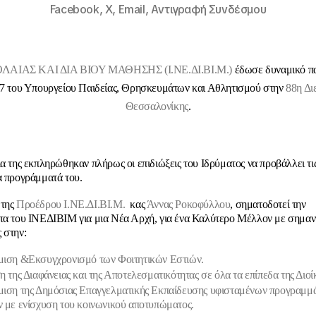
Facebook,
X,
Email,
Αντιγραφή Συνδέσμου
ΑΙΑΣ ΚΑΙ ΔΙΑ ΒΙΟΥ ΜΑΘΗΣΗΣ (Ι.ΝΕ.ΔΙ.ΒΙ.Μ.)
έδωσε δυναμικό πα
17
του Υπουργείου Παιδείας, Θρησκευμάτων και Αθλητισμού στην
88η Δι
Θεσσαλονίκης
.
ια της εκπληρώθηκαν πλήρως οι επιδιώξεις του Ιδρύματος να προβάλλει τι
α προγράμματά του.
 της
Προέδρου Ι.ΝΕ.ΔΙ.ΒΙ.Μ.
κας
Άννας Ροκοφύλλου
,
σηματοδοτεί την
τα του ΙΝΕΔΙΒΙΜ για μια Νέα Αρχή, για ένα Καλύτερο Μέλλον με σημαν
 στην:
ιση &Εκσυγχρονισμό των Φοιτητικών Εστιών.
η της Διαφάνειας και της Αποτελεσματικότητας σε όλα τα επίπεδα της Διο
ιση της Δημόσιας Επαγγελματικής Εκπαίδευσης υφισταμένων προγραμμά
 με ενίσχυση του κοινωνικού αποτυπώματος.