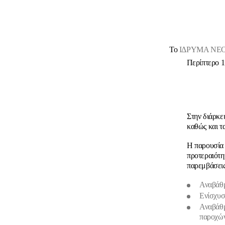
Το
ΙΔΡΥΜΑ ΝΕΟΛ
Περίπτερο
Στην διάρκε
καθώς και τ
Η παρουσία
προτεραιότη
παρεμβάσεις
Αναβάθμ
Ενίσχυσ
Αναβάθμ
παροχών