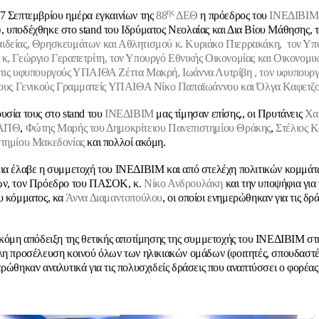
ης
7
Σεπτεμβρίου ημέρα εγκαινίων της
88
ΔΕΘ
η πρόεδρος του
ΙΝΕΔΙΒΙΜ
υ
, υποδέχθηκε στο
stand
του Ιδρύματος Νεολαίας και Δια Βίου Μάθησης, 
ιδείας, Θρησκευμάτων και Αθλητισμού κ. Κυριάκο Πιερρακάκη,
τον Υπ
κ, Γεώργιο Γεραπετρίτη, τον Υπουργό Εθνικής Οικονομίας και Οικονομ
τις υφυπουργούς ΥΠΑΙΘΑ Ζέττα Μακρή, Ιωάννα Λυτρίβη , τον υφυπουρ
 τους Γενικούς Γραμματείς ΥΠΑΙΘΑ Νίκο Παπαϊωάννου και Όλγα Καφετζ
υσία τους στο
stand
του
ΙΝΕΔΙΒΙΜ
μας τίμησαν επίσης,, οι Πρυτάνεις
Χα
 ΑΠΘ
,
Φώτης Μαρής του Δημοκρίτειου Πανεπιστημίου Θράκης
,
Στέλιος Κ
στημίου Μακεδονίας
και πολλοί ακόμη.
ια έλαβε η συμμετοχή του ΙΝΕΔΙΒΙΜ και από στελέχη πολιτικών κομμάτ
ων, τον Πρόεδρο του ΠΑΣΟΚ, κ.
Νίκο Ανδρουλάκη
και την υποψήφια για 
υ κόμματος, κα
Άννα Διαμαντοπούλου
, οι οποίοι ενημερώθηκαν για τις δρ
ακόμη απόδειξη της θετικής αποτίμησης της συμμετοχής του ΙΝΕΔΙΒΙΜ στ
λη προσέλευση κοινού όλων των ηλικιακών ομάδων (φοιτητές, σπουδαστές,
ερώθηκαν αναλυτικά για τις πολυσχιδείς δράσεις που αναπτύσσει ο φορέας