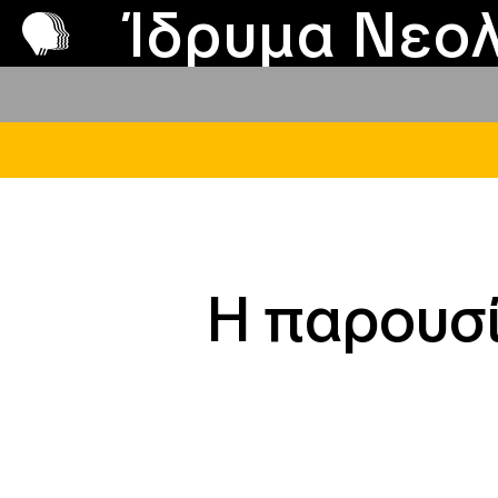
Π
Προ
Ίδρυμα Νεολ
Η παρουσί