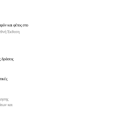
ρόν και φέτος στο
εθνή Έκθεση
ς δράσεις
τικές
ίκησης
των και