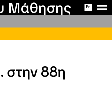
ας
ς
σεις
ου Μάθησης
En
. στην 88η