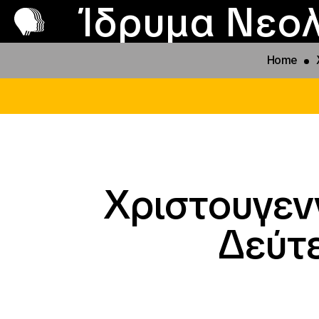
Π
Προ
Ίδρυμα Νεολ
Home
Χριστουγενν
Δεύτε