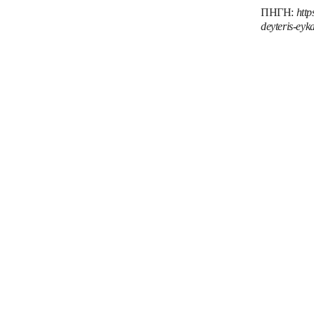
ΠΗΓΗ:
http
deyteris-eyka