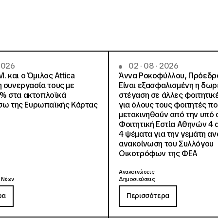
 2026
02 · 08 · 2026
.Μ. και o Όμιλος Attica
Άννα Ροκοφύλλου, Πρόεδρο
η συνεργασία τους με
Είναι εξασφαλισμένη η δω
% στα ακτοπλοϊκά
στέγαση σε άλλες φοιτητικέ
έσω της Ευρωπαϊκής Κάρτας
για όλους τους φοιτητές π
μετακινηθούν από την υπό 
Φοιτητική Εστία Αθηνών 4 
4 ψέματα για την γεμάτη αν
ανακοίνωση του Συλλόγου
Οικοτρόφων της ΦΕΑ
Ανακοινώσεις
 Νέων
Δημοσιεύσεις
ρα
Περισσότερα