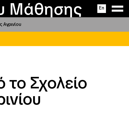
ας
ς
σεις
ου Μάθησης
En
ς Αγρινίου
ό το Σχολείο
ρινίου