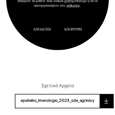
Μπορείτε να μάθετε ποια cookies χρησιμοποιούμε ή να τα
απενεργοποιήσετε στις
ρυθμίσεις
.
ΑΠΟΔΟΧΉ
ΑΠΌΡΡΙΨΗ
3
/
3
Σχετικά Αρχεία
epeteiko_imerologio_2023_sde_agrinioy