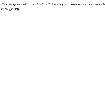
s://www.agrinioculture.gr/2022/12/21/christoygenniatiko-bazaar-apo-to-sch
irias-agrinioy/