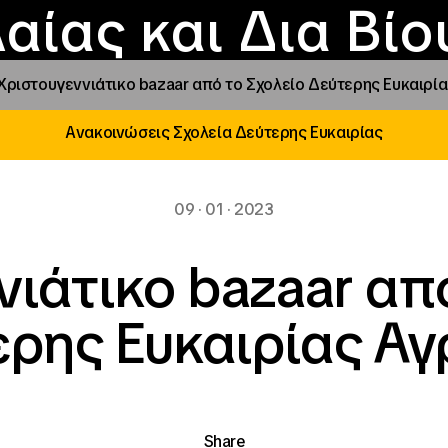
Επικοινωνία
Νέα
αραχώρηση αιγίδ
Φοιτητικές Εστίε
γράμματα και δρά
Το ΙΝΕΔΙΒΙΜ
αίας και Δια Βί
Χριστουγεννιάτικο bazaar από το Σχολείο Δεύτερης Ευκαιρία
Ανακοινώσεις Σχολεία Δεύτερης Ευκαιρίας
09 · 01 · 2023
ιάτικο bazaar απ
ρης Ευκαιρίας Αγ
Share