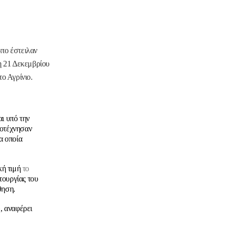
ωπο έστειλαν
τη 21 Δεκεμβρίου
ο Αγρίνιο.
ι υπό την
λοτέχνησαν
α οποία
κή τιμή
το
τουργίας του
θηση.
», αναφέρει