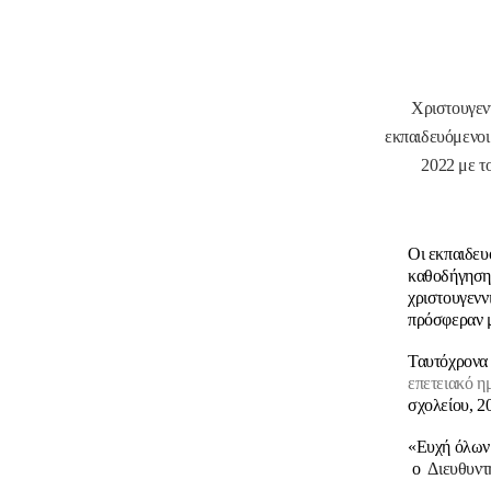
Χριστουγενν
εκπαιδευόμενοι
2022 με τ
Οι εκπαιδευ
καθοδήγηση 
χριστουγενν
πρόσφεραν μ
Ταυτόχρονα 
επετειακό η
σχολείου, 2
«Eυχή όλων ν
ο
Διευθυντή