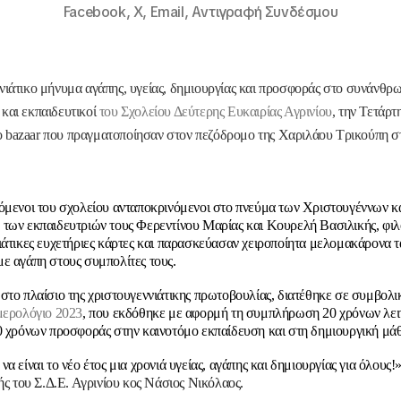
Facebook,
X,
Email,
Αντιγραφή Συνδέσμου
ιάτικο μήνυμα αγάπης, υγείας, δημιουργίας και προσφοράς στο συνάνθρ
 και εκπαιδευτικοί
του Σχολείου Δεύτερης Ευκαιρίας Αγρινίου
, την Τετάρ
ο bazaar που πραγματοποίησαν στον πεζόδρομο της Χαριλάου Τρικούπη στ
όμενοι του σχολείου ανταποκρινόμενοι στο πνεύμα των Χριστουγέννων κα
των εκπαιδευτριών τους Φερεντίνου Μαρίας και Κουρελή Βασιλικής, φι
ιάτικες ευχετήριες κάρτες και παρασκεύασαν χειροποίητα μελομακάρονα τ
ε αγάπη στους συμπολίτες τους.
στο πλαίσιο της χριστουγεννιάτικης πρωτοβουλίας, διατέθηκε σε συμβολι
μερολόγιο 2023
, που εκδόθηκε με αφορμή τη συμπλήρωση 20 χρόνων λει
0 χρόνων προσφοράς στην καινοτόμο εκπαίδευση και στη δημιουργική μά
α είναι το νέο έτος μια χρονιά υγείας, αγάπης και δημιουργίας για όλους!
ς του Σ.Δ.Ε. Αγρινίου κος Νάσιος Νικόλαος.