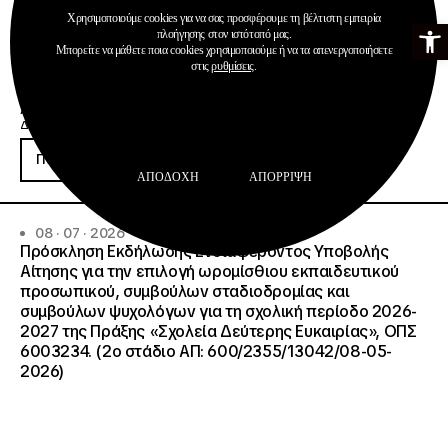
Χρησιμοποιούμε cookies για να σας προσφέρουμε τη βέλτιστη εμπειρία
Ανοίξτε τη γ
πλοήγησης στον ιστότοπό μας.
Μπορείτε να μάθετε ποια cookies χρησιμοποιούμε ή να τα απενεργοποιήσετε
στις
ρυθμίσεις
.
Ανακοινώσεις
Διαχείριση & Λειτουργία Δημοσίων ΙΕΚ
Περισσότερα
ΑΠΟΔΟΧΉ
ΑΠΌΡΡΙΨΗ
08 · 07 · 2026
Πρόσκληση Εκδήλωσης Ενδιαφέροντος Υποβολής
Αίτησης για την επιλογή ωρομίσθιου εκπαιδευτικού
προσωπικού, συμβούλων σταδιοδρομίας και
συμβούλων ψυχολόγων για τη σχολική περίοδο 2026-
2027 της Πράξης «Σχολεία Δεύτερης Ευκαιρίας», ΟΠΣ
6003234. (2ο στάδιο ΑΠ: 600/2355/13042/08-05-
2026)