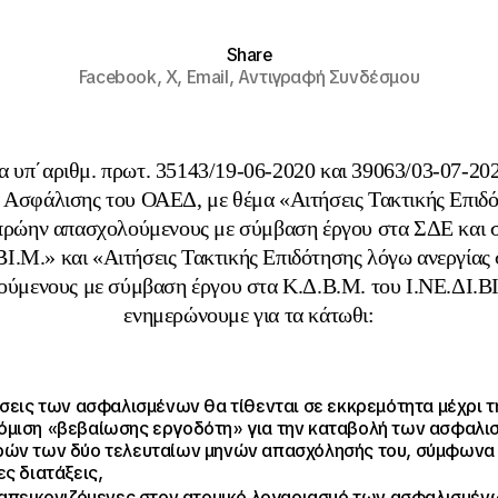
Share
Facebook,
X,
Email,
Αντιγραφή Συνδέσμου
 υπ΄αριθμ. πρωτ. 35143/19-06-2020 και 39063/03-07-20
 Ασφάλισης του ΟΑΕΔ, με θέμα «
Αιτήσεις Τακτικής Επιδ
 πρώην απασχολούμενους με σύμβαση έργου στα ΣΔΕ και 
ΒΙ.Μ.» και «Αιτήσεις Τακτικής Επιδότησης λόγω ανεργίας
ούμενους με σύμβαση έργου στα Κ.Δ.Β.Μ. του Ι.ΝΕ.ΔΙ.Β
ενημερώνουμε για τα κάτωθι:
ήσεις των ασφαλισμένων θα τίθενται σε εκκρεμότητα μέχρι τ
μιση «βεβαίωσης εργοδότη» για την καταβολή των ασφαλι
ών των δύο τελευταίων μηνών απασχόλησής του, σύμφωνα 
ες διατάξεις,
 απεικονιζόμενες στον ατομικό λογαριασμό των ασφαλισμέν