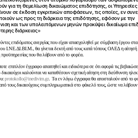
ύν για τη θεμελίωση δικαιώματος επιδότησης, οι Υπηρεσίες
νουν σε έκδοση εγκριτικών αποφάσεων, τις οποίες, εν συνε
οιούν ως προς τη διάρκεια της επιδότησης, εφόσον με την
νιση και των υπολειπόμενων μηνών προκύψει δικαίωμα επι
τερης διάρκειας»
τούντες επιδόματος ανεργίας που είχαν απασχοληθεί με σύμβαση έργου στ
υ Ι.ΝΕ.ΔΙ.ΒΙ.Μ., θα γίνεται δεκτή από τους κατά τόπους ΟΑΕΔ η αίτησή 
 προϋπηρεσίας που θα λάβουν από το φορέα.
ποτε επιπλέον έγγραφο απαιτηθεί και ειδικότερα σε ότι αφορά τις βεβαιώσ
 δικαιούχοι καλούνται να καταθέσουν σχετική αίτηση στη διεύθυνση ηλε
ου:
protokollo@inedivim.gr
. Τα εν λόγω έγγραφα θα αποσταλούν από το φ
από τους δικαιούχους συμπληρωματικά στο φάκελό τους, ώστε να λάβουν