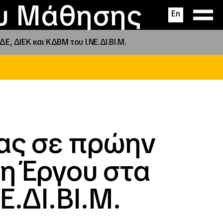
ας
ς
σεις
ου Μάθησης
En
 ΔΙΕΚ και ΚΔΒΜ του Ι.ΝΕ.ΔΙ.ΒΙ.Μ.
ας σε πρώην
η Έργου στα
Ε.ΔΙ.ΒΙ.Μ.