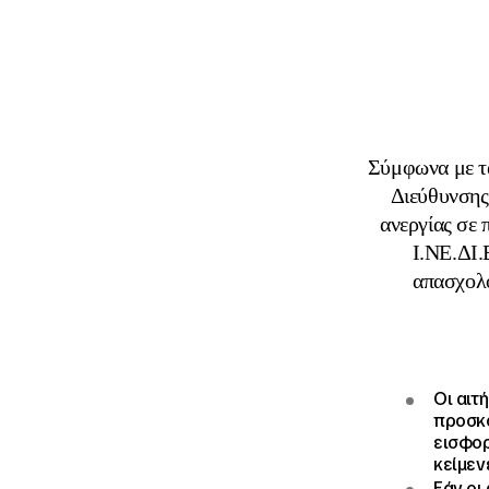
Σύμφωνα με τα
Διεύθυνσης
ανεργίας σε
Ι.ΝΕ.ΔΙ.
απασχολ
Οι αιτ
προσκό
εισφορ
κείμεν
Εάν οι