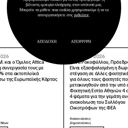
βέλτιστη εμπειρία πλοήγησης στον ιστότοπό μας.
Σχετικά Αρχεία
Μπορείτε να μάθετε ποια cookies χρησιμοποιούμε ή να τα
απενεργοποιήσετε στις
ρυθμίσεις
.
ΑΠΟΔΟΧΉ
ΑΠΌΡΡΙΨΗ
 2026
02 · 08 · 2026
.Μ. και o Όμιλος Attica
Άννα Ροκοφύλλου, Πρόεδρο
η συνεργασία τους με
Είναι εξασφαλισμένη η δω
% στα ακτοπλοϊκά
στέγαση σε άλλες φοιτητικέ
έσω της Ευρωπαϊκής Κάρτας
για όλους τους φοιτητές π
μετακινηθούν από την υπό 
Φοιτητική Εστία Αθηνών 4 
4 ψέματα για την γεμάτη αν
ανακοίνωση του Συλλόγου
Οικοτρόφων της ΦΕΑ
Ανακοινώσεις
 Νέων
Δημοσιεύσεις