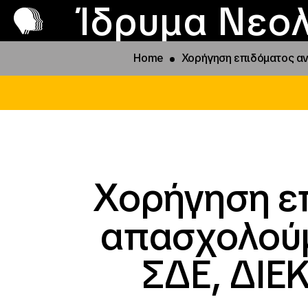
Π
Προ
Ίδρυμα Νεολ
Home
Χορήγηση επιδόματος ανε
Χορήγηση ε
απασχολούμ
ΣΔΕ, ΔΙΕΚ