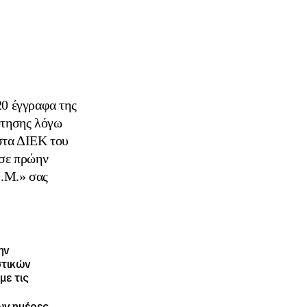
20 έγγραφα της
ότησης λόγω
στα ΔΙΕΚ του
 σε πρώην
Ι.Μ.»
σας
ην
στικών
με τις
ων ημέρες