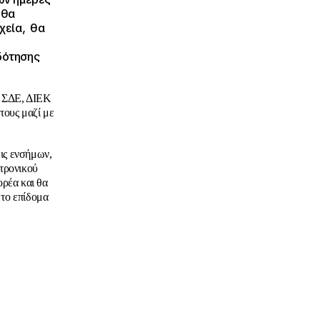
 θα
χεία, θα
δότησης
α ΣΔΕ, ΔΙΕΚ
τους μαζί με
εις ενσήμων,
κτρονικού
ορέα και θα
 το επίδομα