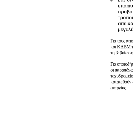
επαρκο
προβαί
τροποπ
απεικό
μεγαλύ
Για τους αι
και ΚΔΒΜ το
τη βεβαίωση
Για οποιοδή
οι παραπάνω
ταχυδρομεί
κατατεθούν 
ανεργίας.