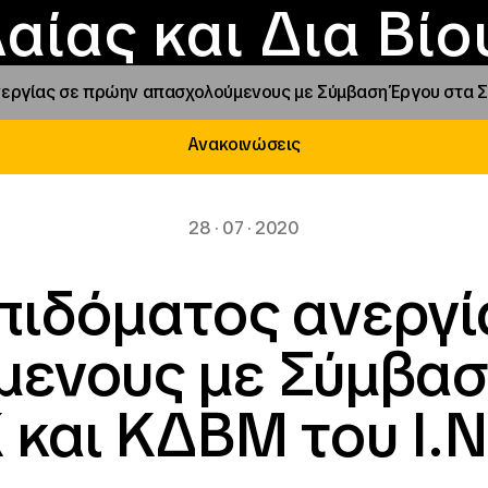
Επικοινωνία
Νέα
αραχώρηση αιγίδ
Φοιτητικές Εστίε
γράμματα και δρά
Το ΙΝΕΔΙΒΙΜ
αίας και Δια Βί
ργίας σε πρώην απασχολούμενους με Σύμβαση Έργου στα ΣΔΕ,
Ανακοινώσεις
28 · 07 · 2020
πιδόματος ανεργί
ενους με Σύμβασ
 και ΚΔΒΜ του Ι.Ν