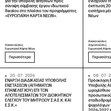
για την υποβολή αιτήσεων προς
ενισχύουν τ
σύναψη σύμβασης έργου ιδιωτικού
έκπτωση 20
δικαίου στο πλαίσιο του προγράμματος
εισιτήρια μ
«ΕΥΡΩΠΑΪΚΗ ΚΑΡΤΑ ΝΕΩΝ».
Νέων
Ανακοινώσεις
Ανακοινώσεις
Δημοσιεύσεις
Ευρωπαϊκή Κάρτα Νέων
Ευρωπαϊκή Κάρτα
Περισσότερα
Περισσότε
20 · 07 · 2026
08 · 07 ·
ΕΝΑΡΞΗ ΔΙΑΔΙΚΑΣΙΑΣ ΥΠΟΒΟΛΗΣ
Πρόσκληση 
ΕΝΣΤΑΣΕΩΝ (ΑΙΤΗΜΑΤΩΝ
Υποβολής Αί
ΕΠΑΝΕΛΕΓΧΟΥ) ΕΠΙ ΤΩΝ
ωρομίσθιου 
ΑΠΟΤΕΛΕΣΜΑΤΩΝ ΤΟΥ ΔΙΟΙΚΗΤΙΚΟΥ
προσωπικού
ΕΛΕΓΧΟΥ ΤΟΥ ΜΗΤΡΩΟΥ Σ.Α.Ε.Κ. ΚΑΙ
σταδιοδρομ
Ε.Σ.Κ.»
ψυχολόγων γ
2026-2027 τ