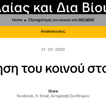
Επικοινωνία
Νέα
αραχώρηση αιγίδ
Φοιτητικές Εστίε
γράμματα και δρά
Το ΙΝΕΔΙΒΙΜ
αίας και Δια Βί
Home
Εξυπηρέτηση του κοινού στο ΙΝΕΔΙΒΙΜ
Ανακοινώσεις
21 · 09 · 2020
ση του κοινού στ
Share
Facebook,
X,
Email,
Αντιγραφή Συνδέσμου