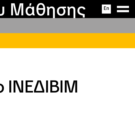
ας
ς
σεις
ου Μάθησης
En
ο ΙΝΕΔΙΒΙΜ