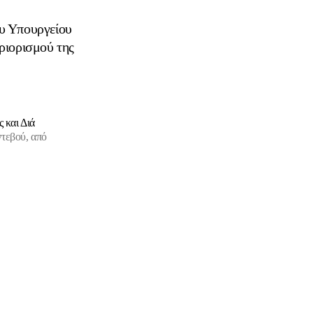
υ Υπουργείου
ριορισμού της
 και Διά
ντεβού, από