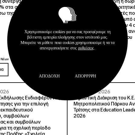
η συνεργασία τους με
Είναι εξασφαλισμένη η δω
% στα ακτοπλοϊκά
στέγαση σε άλλες φοιτητικέ
έσω της Ευρωπαϊκής Κάρτας
για όλους τους φοιτητές π
μετακινηθούν από την υπό 
Φοιτητική Εστία Αθηνών 4 
4 ψέματα για την γεμάτη αν
Χρησιμοποιούμε cookies για να σας προσφέρουμε τη
ανακοίνωση του Συλλόγου
βέλτιστη εμπειρία πλοήγησης στον ιστότοπό μας.
Οικοτρόφων της ΦΕΑ
Μπορείτε να μάθετε ποια cookies χρησιμοποιούμε ή να τα
απενεργοποιήσετε στις
ρυθμίσεις
.
Ανακοινώσεις
 Νέων
Δημοσιεύσεις
ρα
Περισσότερα
ΑΠΟΔΟΧΉ
ΑΠΌΡΡΙΨΗ
 2026
08 · 07 · 2026
Εκδήλωσης Ενδιαφέροντος
Σημαντική Διάκριση του Κ.Ε.
τησης για την επιλογή
Μητροπολιτικού Πάρκου Α
εκπαιδευτικού
Τρίτσης στα Education Lead
, συμβούλων
2026
ίας και συμβούλων
ια τη σχολική περίοδο
ης Πράξης «Σχολεία