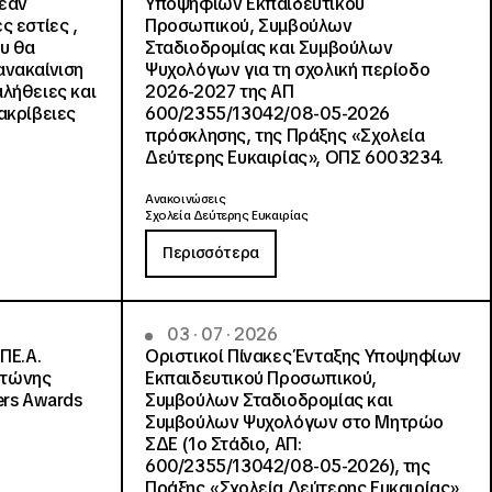
ρεάν
Υποψηφίων Εκπαιδευτικού
ς εστίες ,
Προσωπικού, Συμβούλων
ου θα
Σταδιοδρομίας και Συμβούλων
ανακαίνιση
Ψυχολόγων για τη σχολική περίοδο
αλήθειες και
2026-2027 της ΑΠ
ακρίβειες
600/2355/13042/08-05-2026
πρόσκλησης, της Πράξης «Σχολεία
Δεύτερης Ευκαιρίας», ΟΠΣ 6003234.
Ανακοινώσεις
Σχολεία Δεύτερης Ευκαιρίας
Περισσότερα
03 · 07 · 2026
ΠΕ.Α.
Οριστικοί Πίνακες Ένταξης Υποψηφίων
ντώνης
Εκπαιδευτικού Προσωπικού,
ers Awards
Συμβούλων Σταδιοδρομίας και
Συμβούλων Ψυχολόγων στο Μητρώο
ΣΔΕ (1ο Στάδιο, ΑΠ:
600/2355/13042/08-05-2026), της
Πράξης «Σχολεία Δεύτερης Ευκαιρίας»,