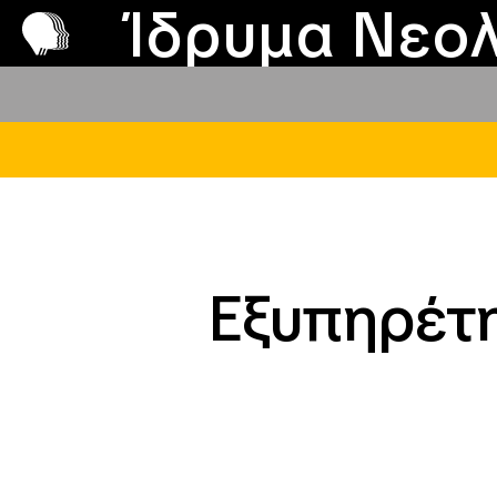
Π
Προ
Ίδρυμα Νεολ
Εξυπηρέτη