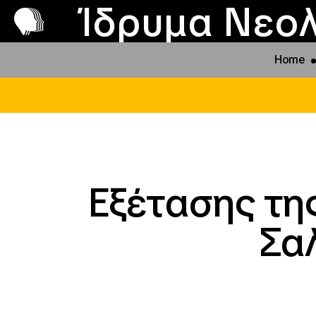
Π
Προ
Ίδρυμα Νεολ
Home
Εξέτασης τη
Σα