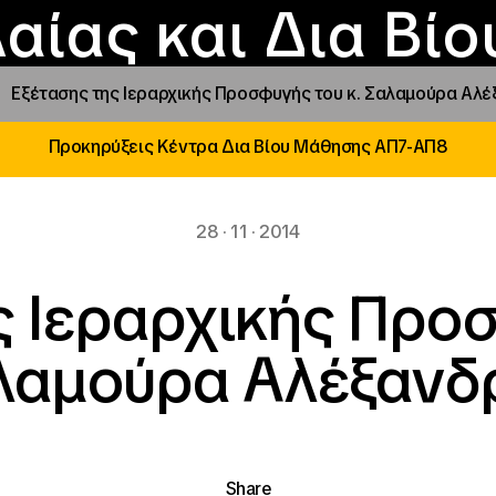
Επικοινωνία
Νέα
αραχώρηση αιγίδ
Φοιτητικές Εστίε
γράμματα και δρά
Το ΙΝΕΔΙΒΙΜ
αίας και Δια Βί
Εξέτασης της Ιεραρχικής Προσφυγής του κ. Σαλαμούρα Αλ
Προκηρύξεις Κέντρα Δια Βίου Μάθησης ΑΠ7-ΑΠ8
28 · 11 · 2014
ς Ιεραρχικής Προσ
λαμούρα Αλέξανδ
Share