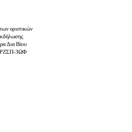
 των οριστικών
 εκδήλωσης
ρα Δια Βίου
46ΨΖΣΠ-3ΩΦ