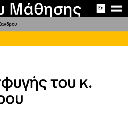
ας
ς
σεις
ου Μάθησης
En
έξανδρου
φυγής του κ.
ρου