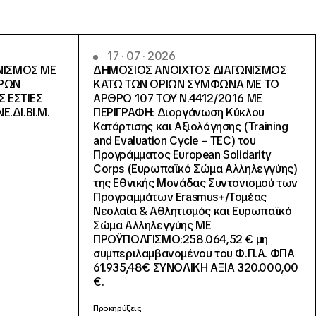
17 · 07 · 2026
ΝΙΣΜΟΣ ΜΕ
ΔΗΜΟΣΙΟΣ ΑΝΟΙΧΤΟΣ ΔΙΑΓΩΝΙΣΜΟΣ
ΓΡΩΝ
ΚΑΤΩ ΤΩΝ ΟΡΙΩΝ ΣΥΜΦΩΝΑ ΜΕ ΤΟ
Σ ΕΣΤΙΕΣ
ΑΡΘΡΟ 107 ΤΟΥ Ν.4412/2016 ΜΕ
Ε.ΔΙ.ΒΙ.Μ.
ΠΕΡΙΓΡΑΦΗ: Διοργάνωση Κύκλου
Κατάρτισης και Αξιολόγησης (Training
and Evaluation Cycle – TEC) του
Προγράμματος European Solidarity
Corps (Ευρωπαϊκό Σώμα Αλληλεγγύης)
της Εθνικής Μονάδας Συντονισμού των
Προγραμμάτων Erasmus+/Τομέας
Νεολαία & Αθλητισμός και Ευρωπαϊκό
Σώμα Αλληλεγγύης ΜΕ
ΠΡΟΫΠΟΛΓΙΣΜΟ:258.064,52 € μη
συμπεριλαμβανομένου του Φ.Π.Α. ΦΠΑ
61.935,48€ ΣΥΝΟΛΙΚΗ ΑΞΙΑ 320.000,00
€.
Προκηρύξεις