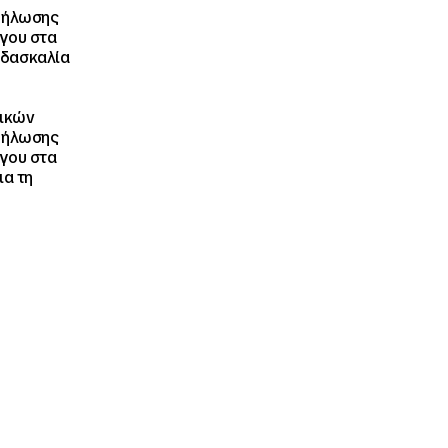
κδήλωσης
γου στα
ιδασκαλία
τικών
κδήλωσης
γου στα
ια τη