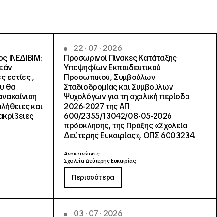
22 · 07 · 2026
ς ΙΝΕΔΙΒΙΜ:
Προσωρινοί Πίνακες Κατάταξης
ρεάν
Υποψηφίων Εκπαιδευτικού
ς εστίες ,
Προσωπικού, Συμβούλων
ου θα
Σταδιοδρομίας και Συμβούλων
ανακαίνιση
Ψυχολόγων για τη σχολική περίοδο
αλήθειες και
2026-2027 της ΑΠ
ακρίβειες
600/2355/13042/08-05-2026
πρόσκλησης, της Πράξης «Σχολεία
Δεύτερης Ευκαιρίας», ΟΠΣ 6003234.
Ανακοινώσεις
Σχολεία Δεύτερης Ευκαιρίας
Περισσότερα
03 · 07 · 2026