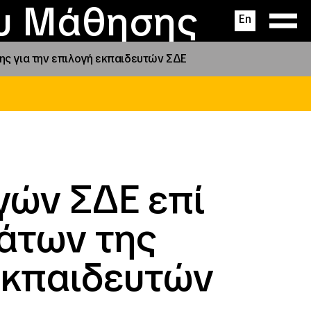
ας
ς
σεις
ου Μάθησης
En
ς για την επιλογή εκπαιδευτών ΣΔΕ
γών ΣΔΕ επί
άτων της
εκπαιδευτών