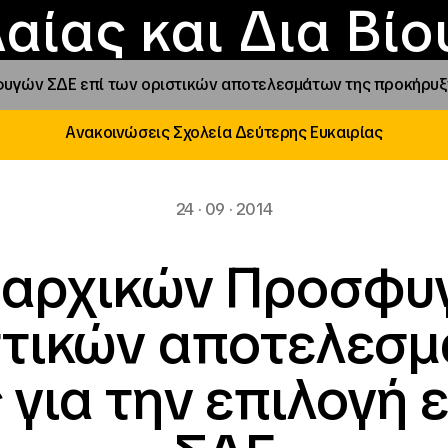
Επικοινωνία
Νέα
αραχώρηση αιγίδ
Φοιτητικές Εστίε
γράμματα και δρά
Το ΙΝΕΔΙΒΙΜ
αίας και Δια Βί
υγών ΣΔΕ επί των οριστικών αποτελεσμάτων της προκήρυξη
Ανακοινώσεις Σχολεία Δεύτερης Ευκαιρίας
24 · 09 · 2014
ραρχικών Προσφυ
στικών αποτελεσμ
 για την επιλογή 