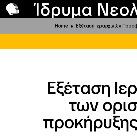
Π
Προ
Ίδρυμα Νεολ
Home
Εξέταση Ιεραρχικών Προσφ
Εξέταση Ιε
των ορι
προκήρυξης