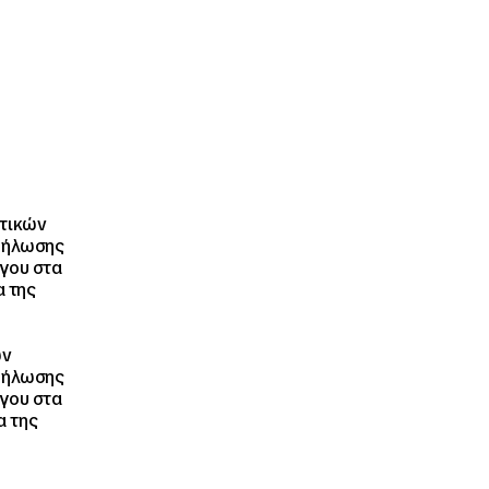
στικών
κδήλωσης
γου στα
α της
ών
κδήλωσης
γου στα
α της