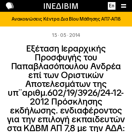
Επικοινωνία
ΙΝΕΔΙΒΙΜ
En
Ανακοινώσεις Κέντρα Δια Βίου Μάθησης ΑΠ7-ΑΠ8
15 · 05 · 2014
Εξέταση Ιεραρχικής
Προσφυγής του
Παπαβλασόπουλου Ανδρέα
επί των Οριστικών
Αποτελεσμάτων της
υπ¨αριθμ.602/19/3926/24-12-
2012 Πρόσκλησης
εκδήλωσης. ενδιαφέροντος
για την επιλογή εκπαιδευτών
στα ΚΔΒΜ ΑΠ 7,8 με την ΑΔΑ: