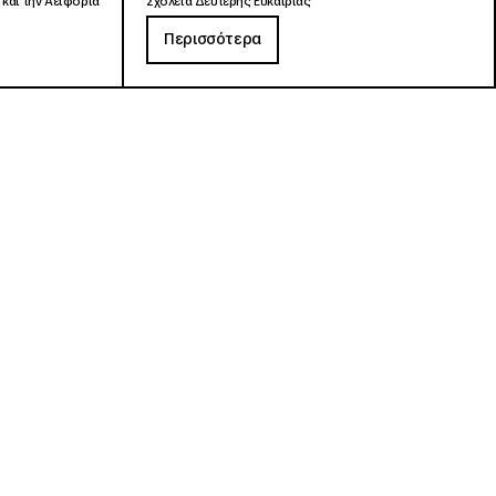
 και την Αειφορία
Σχολεία Δεύτερης Ευκαιρίας
Περισσότερα