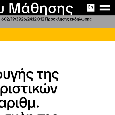
ας
ς
σεις
ου Μάθησης
En
. 602/19/3926/24.12.012 Πρόσκλησης εκδήλωσης
φυγής της
Οριστικών
αριθμ.