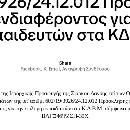
926/24.12.012 Π
νδιαφέροντος για
παιδευτών στα Κ
Share
Facebook,
X,
Email,
Αντιγραφή Συνδέσμου
 της Ιεραρχικής Προσφυγής της Σιάρκου Δανάης επί των Ο
άτων της υπ΄αριθμ. 602/19/3926/24.12.012 Πρόσκλησης
τος για την επιλογή εκπαιδευτών στα Κ.Δ.Β.Μ. σύμφωνα 
ΒΛΓΞ46ΨΖΣΠ-30Χ