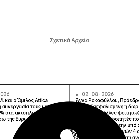
Σχετικά Αρχεία
 2026
02 · 08 · 2026
.Μ. και o Όμιλος Attica
Άννα Ροκοφύλλου, Πρόεδρο
η συνεργασία τους με
Είναι εξασφαλισμένη η δω
% στα ακτοπλοϊκά
στέγαση σε άλλες φοιτητικέ
έσω της Ευρωπαϊκής Κάρτας
για όλους τους φοιτητές π
μετακινηθούν από την υπό 
Φοιτητική Εστία Αθηνών 4 
4 ψέματα για την γεμάτη αν