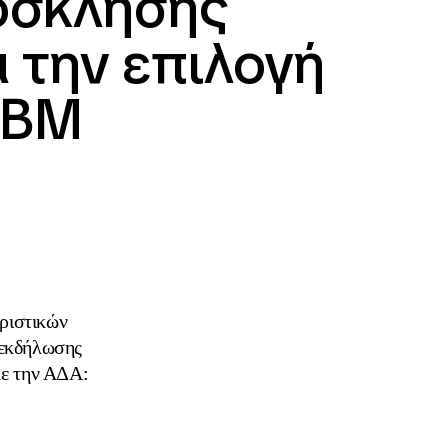
ρόσκλησης
 την επιλογή
ΔΒΜ
ριστικών
 εκδήλωσης
με την ΑΔΑ: