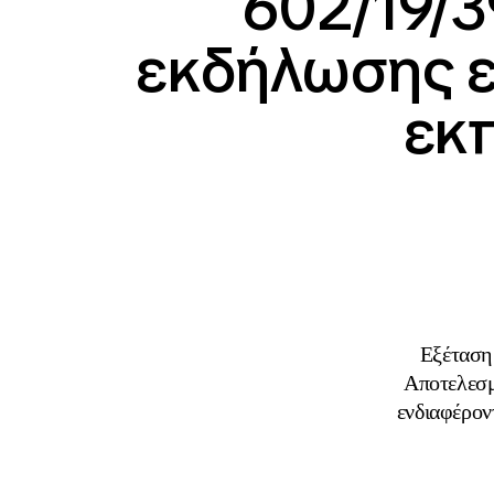
602/19/3
εκδήλωσης ε
εκ
Eξέταση
Αποτελεσμ
ενδιαφέρον