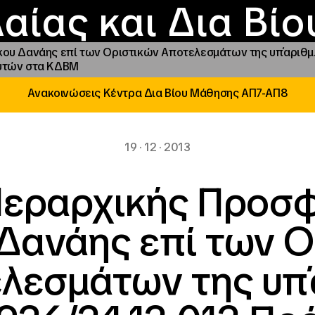
Επικοινωνία
Νέα
αραχώρηση αιγίδ
Φοιτητικές Εστίε
γράμματα και δρά
Το ΙΝΕΔΙΒΙΜ
αίας και Δια Βί
κου Δανάης επί των Οριστικών Αποτελεσμάτων της υπ΄αριθμ
ευτών στα ΚΔΒΜ
Ανακοινώσεις Κέντρα Δια Βίου Μάθησης ΑΠ7-ΑΠ8
19 · 12 · 2013
Ιεραρχικής Προσ
Δανάης επί των 
λεσμάτων της υπ΄