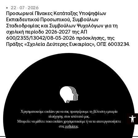
22 · 07 · 2026
Προσωρινοί Πίνακες Κατάταξης Υποψηφίων
Εκπαιδευτικού Προσωπικού, Συμβούλων
Σταδιοδρομίας και Συμβούλων Ψυχολόγων για τη
σχολική περίοδο 2026-2027 της ΑΠ
600/2355/13042/08-05-2026 πρόσκλησης, της
Πράξης «Σχολεία Δεύτερης Ευκαιρίας», ΟΠΣ 6003234.
Ανακοινώσεις
Χρησιμοποιούμε cookies για να σας προσφέρουμε τη βέλτιστη εμπειρία
Ανοίξτε τη γ
Σχολεία Δεύτερης Ευκαιρίας
πλοήγησης στον ιστότοπό μας.
Μπορείτε να μάθετε ποια cookies χρησιμοποιούμε ή να τα απενεργοποιήσετε
Περισσότερα
στις
ρυθμίσεις
.