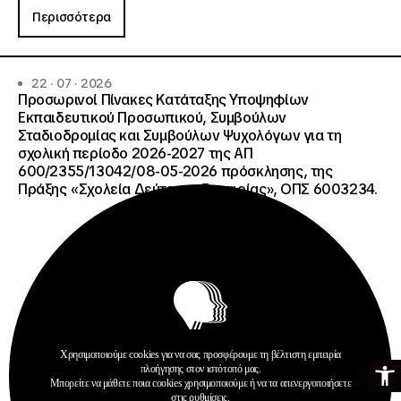
Περισσότερα
22 · 07 · 2026
Προσωρινοί Πίνακες Κατάταξης Υποψηφίων
Εκπαιδευτικού Προσωπικού, Συμβούλων
Σταδιοδρομίας και Συμβούλων Ψυχολόγων για τη
σχολική περίοδο 2026-2027 της ΑΠ
600/2355/13042/08-05-2026 πρόσκλησης, της
Πράξης «Σχολεία Δεύτερης Ευκαιρίας», ΟΠΣ 6003234.
Χρησιμοποιούμε cookies για να σας προσφέρουμε τη βέλτιστη εμπειρία
Ανοίξτε τη γ
πλοήγησης στον ιστότοπό μας.
Ανακοινώσεις
Μπορείτε να μάθετε ποια cookies χρησιμοποιούμε ή να τα απενεργοποιήσετε
Σχολεία Δεύτερης Ευκαιρίας
στις
ρυθμίσεις
.