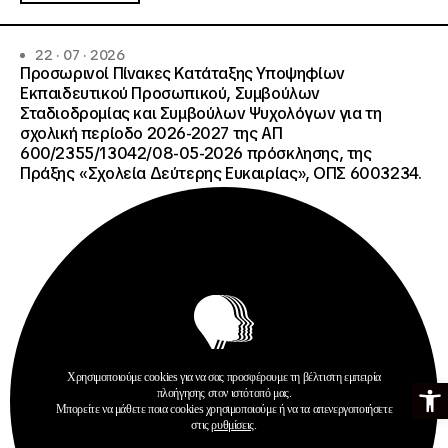
22 · 07 · 2026
Προσωρινοί Πίνακες Κατάταξης Υποψηφίων
Εκπαιδευτικού Προσωπικού, Συμβούλων
Σταδιοδρομίας και Συμβούλων Ψυχολόγων για τη
σχολική περίοδο 2026-2027 της ΑΠ
600/2355/13042/08-05-2026 πρόσκλησης, της
Πράξης «Σχολεία Δεύτερης Ευκαιρίας», ΟΠΣ 6003234.
Χρησιμοποιούμε cookies για να σας προσφέρουμε τη βέλτιστη εμπειρία
Ανοίξτε τη γ
Ανακοινώσεις
πλοήγησης στον ιστότοπό μας.
Σχολεία Δεύτερης Ευκαιρίας
Μπορείτε να μάθετε ποια cookies χρησιμοποιούμε ή να τα απενεργοποιήσετε
στις
ρυθμίσεις
.
Περισσότερα