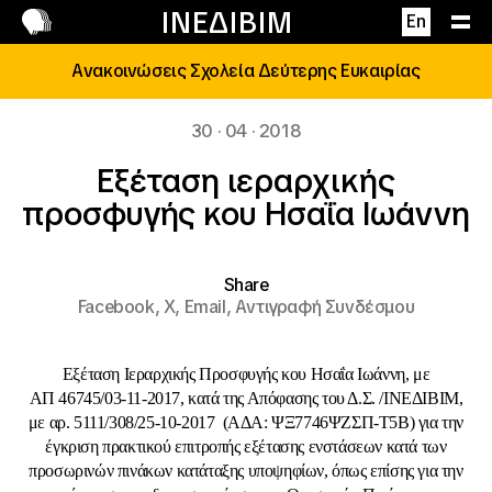
Επικοινωνία
ΙΝΕΔΙΒΙΜ
En
Ανακοινώσεις Σχολεία Δεύτερης Ευκαιρίας
30 · 04 · 2018
Εξέταση ιεραρχικής
προσφυγής κου Ησαΐα Ιωάννη
Share
Facebook,
X,
Email,
Αντιγραφή Συνδέσμου
Εξέταση Ιεραρχικής Προσφυγής κoυ
Ησαΐα Ιωάννη
, με
ΑΠ 46745/03-11-2017, κατά της Απόφασης του Δ.Σ. /ΙΝΕΔΙΒΙΜ,
με αρ. 5111/308/25-10-2017 (ΑΔΑ: ΨΞ7746ΨΖΣΠ-Τ5Β) για την
έγκριση πρακτικού επιτροπής εξέτασης ενστάσεων κατά των
προσωρινών πινάκων κατάταξης υποψηφίων, όπως επίσης για την