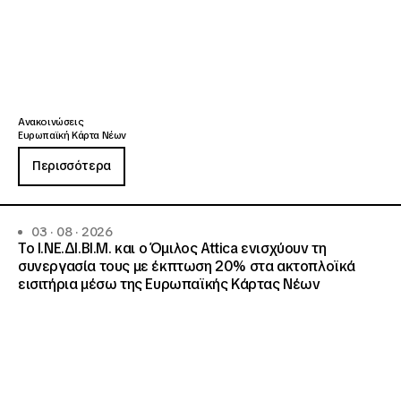
Ανακοινώσεις
Ευρωπαϊκή Κάρτα Νέων
Περισσότερα
03 · 08 · 2026
Το Ι.ΝΕ.ΔΙ.ΒΙ.Μ. και o Όμιλος Attica ενισχύουν τη
συνεργασία τους με έκπτωση 20% στα ακτοπλοϊκά
εισιτήρια μέσω της Ευρωπαϊκής Κάρτας Νέων