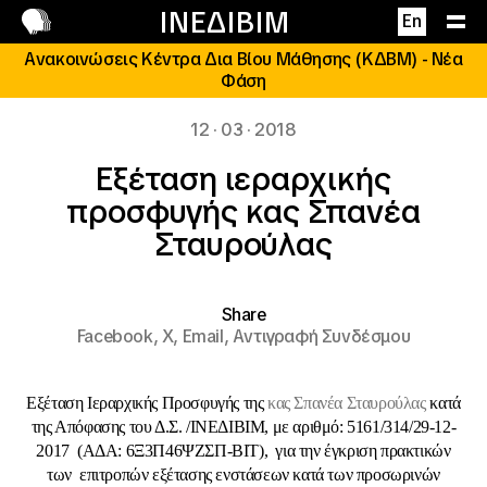
Επικοινωνία
ΙΝΕΔΙΒΙΜ
En
Ανακοινώσεις Κέντρα Δια Βίου Μάθησης (ΚΔΒΜ) - Νέα
Φάση
12 · 03 · 2018
Εξέταση ιεραρχικής
προσφυγής κας Σπανέα
Σταυρούλας
Share
Facebook,
X,
Email,
Αντιγραφή Συνδέσμου
Εξέταση Ιεραρχικής Προσφυγής της
κας Σπανέα Σταυρούλας
κατά
της Απόφασης του Δ.Σ. /ΙΝΕΔΙΒΙΜ, με αριθμό: 5161/314/29-12-
2017 (ΑΔΑ: 6Ξ3Π46ΨΖΣΠ-ΒΙΤ), για την έγκριση πρακτικών
των επιτροπών εξέτασης ενστάσεων κατά των προσωρινών