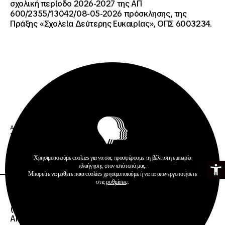
σχολική περίοδο 2026-2027 της ΑΠ
600/2355/13042/08-05-2026 πρόσκλησης, της
Πράξης «Σχολεία Δεύτερης Ευκαιρίας», ΟΠΣ 6003234.
Ανακοινώσεις
Σχολεία Δεύτερης Ευκαιρίας
Περισσότερα
Χρησιμοποιούμε cookies για να σας προσφέρουμε τη βέλτιστη εμπειρία
Ανοίξτε τη γ
πλοήγησης στον ιστότοπό μας.
Μπορείτε να μάθετε ποια cookies χρησιμοποιούμε ή να τα απενεργοποιήσετε
στις
ρυθμίσεις
.
20 · 07 · 2026
ΕΝΑΡΞΗ ΔΙΑΔΙΚΑΣΙΑΣ ΥΠΟΒΟΛΗΣ ΕΝΣΤΑΣΕΩΝ
(ΑΙΤΗΜΑΤΩΝ ΕΠΑΝΕΛΕΓΧΟΥ) ΕΠΙ ΤΩΝ
ΑΠΟΤΕΛΕΣΜΑΤΩΝ ΤΟΥ ΔΙΟΙΚΗΤΙΚΟΥ ΕΛΕΓΧΟΥ ΤΟΥ