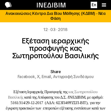
Επικοινωνία
ΙΝΕΔΙΒΙΜ
En
Ανακοινώσεις Κέντρα Δια Βίου Μάθησης (ΚΔΒΜ) - Νέα
Φάση
12 · 03 · 2018
Εξέταση ιεραρχικής
προσφυγής κας
Σωτηροπούλου Βασιλικής
Share
Facebook,
X,
Email,
Αντιγραφή Συνδέσμου
Εξέταση Ιεραρχικής Προσφυγής της
κας Σωτηροπούλου
Βασιλικής
κατά της Απόφασης του Δ.Σ. /ΙΝΕΔΙΒΙΜ, με αριθμό:
5161/314/29-12-2017 (ΑΔΑ: 6Ξ3Π46ΨΖΣΠ-ΒΙΤ), για την
έγκριση πρακτικών των επιτροπών εξέτασης ενστάσεων κατά των