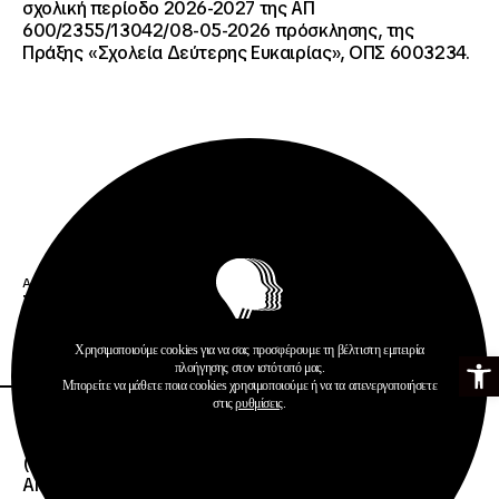
σχολική περίοδο 2026-2027 της ΑΠ
600/2355/13042/08-05-2026 πρόσκλησης, της
Πράξης «Σχολεία Δεύτερης Ευκαιρίας», ΟΠΣ 6003234.
Ανακοινώσεις
Σχολεία Δεύτερης Ευκαιρίας
Περισσότερα
Χρησιμοποιούμε cookies για να σας προσφέρουμε τη βέλτιστη εμπειρία
Ανοίξτε τη γ
πλοήγησης στον ιστότοπό μας.
Μπορείτε να μάθετε ποια cookies χρησιμοποιούμε ή να τα απενεργοποιήσετε
στις
ρυθμίσεις
.
20 · 07 · 2026
ΕΝΑΡΞΗ ΔΙΑΔΙΚΑΣΙΑΣ ΥΠΟΒΟΛΗΣ ΕΝΣΤΑΣΕΩΝ
(ΑΙΤΗΜΑΤΩΝ ΕΠΑΝΕΛΕΓΧΟΥ) ΕΠΙ ΤΩΝ
ΑΠΟΤΕΛΕΣΜΑΤΩΝ ΤΟΥ ΔΙΟΙΚΗΤΙΚΟΥ ΕΛΕΓΧΟΥ ΤΟΥ