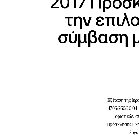
2017 Πρόσκ
την επιλ
σύμβαση 
Εξέταση της Ιερ
4706/266/26-04-
οριστικών α
Πρόσκλησης Εκδή
έργο