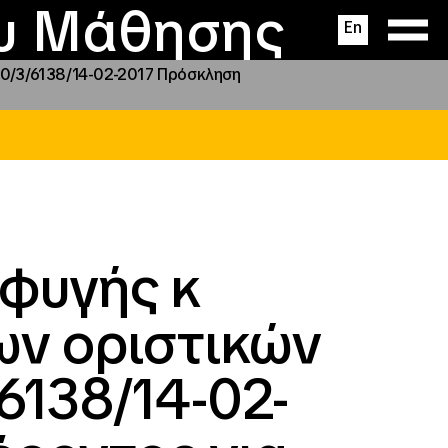
ας
ς
σεις
ου Μάθησης
En
660/3/6138/14-02-2017 Πρόσκληση
σφυγής κ
ων οριστικών
/6138/14-02-