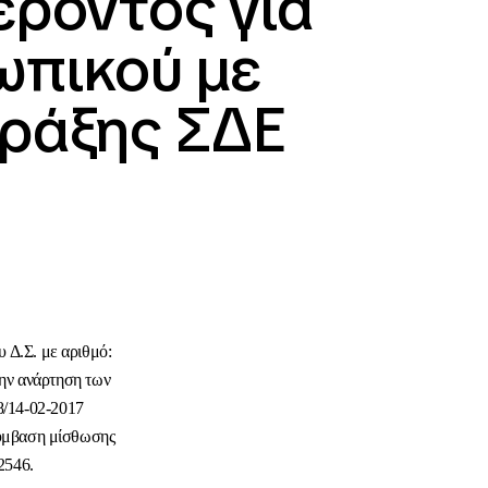
έροντος για
ωπικού με
ράξης ΣΔΕ
 Δ.Σ. με αριθμό:
την ανάρτηση των
8/14-02-2017
σύμβαση μίσθωσης
2546.