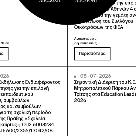
ΑΠΟΔΟΧΉ
ΑΠΌΡΡΙΨΗ
μετακινηθούν από την υπό 
Φοιτητική Εστία Αθηνών 4 
4 ψέματα για την γεμάτη αν
ανακοίνωση του Συλλόγου
Οικοτρόφων της ΦΕΑ
Ανακοινώσεις
 Νέων
Δημοσιεύσεις
ρα
Περισσότερα
 2026
08 · 07 · 2026
Εκδήλωσης Ενδιαφέροντος
Σημαντική Διάκριση του Κ.Ε.
τησης για την επιλογή
Μητροπολιτικού Πάρκου Α
εκπαιδευτικού
Τρίτσης στα Education Lead
, συμβούλων
2026
ίας και συμβούλων
ια τη σχολική περίοδο
ης Πράξης «Σχολεία
καιρίας», ΟΠΣ 6003234.
ΑΠ: 600/2355/13042/08-