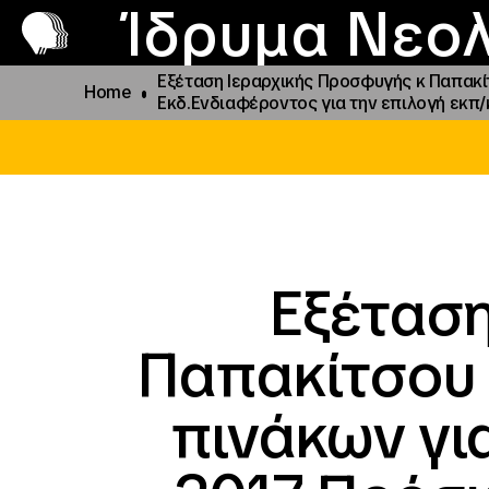
Π
Προ
Ίδρυμα Νεολ
Εξέταση Ιεραρχικής Προσφυγής κ Παπακί
Home
Εκδ.Ενδιαφέροντος για την επιλογή εκ
Εξέταση
Παπακίτσου 
πινάκων για