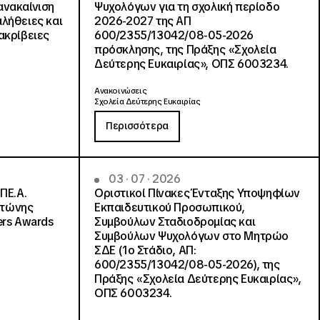
ανακαίνιση
Ψυχολόγων για τη σχολική περίοδο
αλήθειες και
2026-2027 της ΑΠ
ακρίβειες
600/2355/13042/08-05-2026
πρόσκλησης, της Πράξης «Σχολεία
Δεύτερης Ευκαιρίας», ΟΠΣ 6003234.
Ανακοινώσεις
Σχολεία Δεύτερης Ευκαιρίας
Περισσότερα
03 · 07 · 2026
ΠΕ.Α.
Οριστικοί Πίνακες Ένταξης Υποψηφίων
ντώνης
Εκπαιδευτικού Προσωπικού,
ers Awards
Συμβούλων Σταδιοδρομίας και
Συμβούλων Ψυχολόγων στο Μητρώο
ΣΔΕ (1ο Στάδιο, ΑΠ:
600/2355/13042/08-05-2026), της
Πράξης «Σχολεία Δεύτερης Ευκαιρίας»,
ΟΠΣ 6003234.