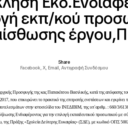
ληση Εκδ.Ενδιαφ
ογή εκπ/κού προσ
μίσθωσης έργου,Π
Share
Facebook,
X,
Email,
Αντιγραφή Συνδέσμου
αρχικής Προσφυγής της κας Παπακίτσου Βασιλικής, κατά της απόφασης του
2017, που επικυρώνει το πρακτικό της επιτροπής ενστάσεων και εγκρίνει 
ποτελεσμάτων στην ιστοσελίδα του ΙΝΕΔΙΒΙΜ, της υπ΄αριθμ. : 660/3/613
λωσης Ενδιαφέροντος για την επιλογή εκπαιδευτικού προσωπικού με 
υ, της Πράξης «Σχολεία Δεύτερης Ευκαιρίας» (ΣΔΕ),
με κωδικό ΟΠΣ 500