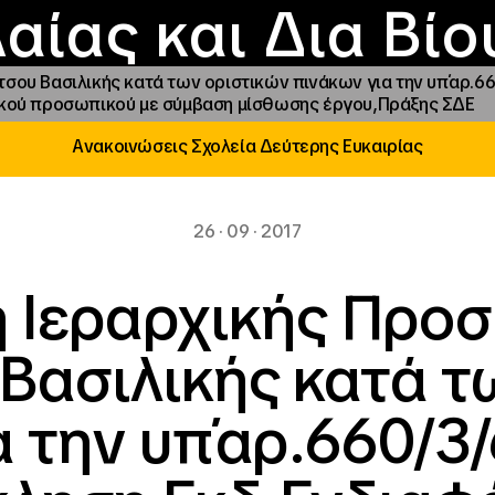
Επικοινωνία
Νέα
αραχώρηση αιγίδ
Φοιτητικές Εστίε
γράμματα και δρά
Το ΙΝΕΔΙΒΙΜ
αίας και Δια Βί
τσου Βασιλικής κατά των οριστικών πινάκων για την υπ΄αρ.
π/κού προσωπικού με σύμβαση μίσθωσης έργου,Πράξης ΣΔΕ
Ανακοινώσεις Σχολεία Δεύτερης Ευκαιρίας
26 · 09 · 2017
 Ιεραρχικής Προ
Βασιλικής κατά τ
 την υπ΄αρ.660/3