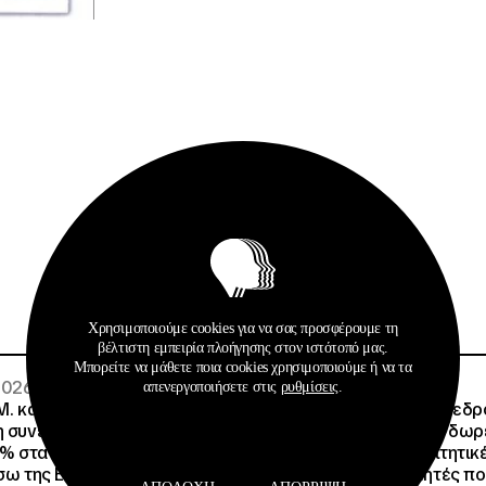
Σχετικά Αρχεία
Χρησιμοποιούμε cookies για να σας προσφέρουμε τη
βέλτιστη εμπειρία πλοήγησης στον ιστότοπό μας.
Μπορείτε να μάθετε ποια cookies χρησιμοποιούμε ή να τα
 2026
02 · 08 · 2026
απενεργοποιήσετε στις
ρυθμίσεις
.
.Μ. και o Όμιλος Attica
Άννα Ροκοφύλλου, Πρόεδρο
η συνεργασία τους με
Είναι εξασφαλισμένη η δω
% στα ακτοπλοϊκά
στέγαση σε άλλες φοιτητικέ
έσω της Ευρωπαϊκής Κάρτας
για όλους τους φοιτητές π