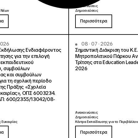
Ανακοινώσεις
 Νέων
Δημοσιεύσεις
ρα
Περισσότερα
 2026
08 · 07 · 2026
Εκδήλωσης Ενδιαφέροντος
Σημαντική Διάκριση του Κ.Ε.
τησης για την επιλογή
Μητροπολιτικού Πάρκου Α
εκπαιδευτικού
Τρίτσης στα Education Lead
, συμβούλων
2026
ίας και συμβούλων
ια τη σχολική περίοδο
ης Πράξης «Σχολεία
καιρίας», ΟΠΣ 6003234.
ΑΠ: 600/2355/13042/08-
Ανακοινώσεις
Δημοσιεύσεις
 Ευκαιρίας
Κέντρα Εκπαίδευσης για το Περιβάλλον
ρα
Περισσότερα