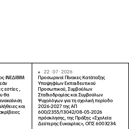
22 · 07 · 2026
ς ΙΝΕΔΙΒΙΜ:
Προσωρινοί Πίνακες Κατάταξης
ρεάν
Υποψηφίων Εκπαιδευτικού
ς εστίες ,
Προσωπικού, Συμβούλων
ου θα
Σταδιοδρομίας και Συμβούλων
ανακαίνιση
Ψυχολόγων για τη σχολική περίοδο
αλήθειες και
2026-2027 της ΑΠ
ακρίβειες
600/2355/13042/08-05-2026
πρόσκλησης, της Πράξης «Σχολεία
Δεύτερης Ευκαιρίας», ΟΠΣ 6003234.