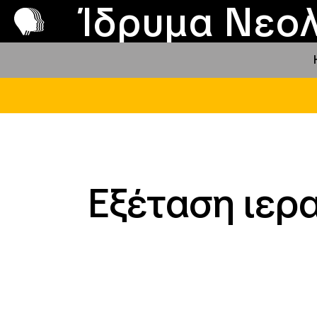
Π
Προ
Ίδρυμα Νεολ
Εξέταση ιερ