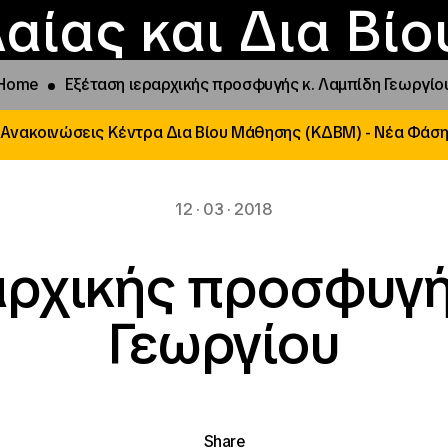
Επικοινωνία
Νέα
αραχώρηση αιγίδ
Φοιτητικές Εστίε
γράμματα και δρά
Το ΙΝΕΔΙΒΙΜ
αίας και Δια Βί
Home
Εξέταση ιεραρχικής προσφυγής κ. Λαμπίδη Γεωργίο
Ανακοινώσεις Κέντρα Δια Βίου Μάθησης (ΚΔΒΜ) - Νέα Φάσ
12 · 03 · 2018
αρχικής προσφυγή
Γεωργίου
Share