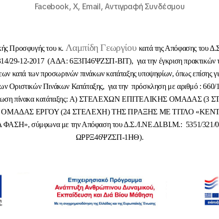
Facebook,
X,
Email,
Αντιγραφή Συνδέσμου
Λαμπίδη Γεωργίου
κής Προσφυγής του κ.
κατά της Απόφασης του Δ.
/314/29-12-2017 (ΑΔΑ: 6Ξ3Π46ΨΖΣΠ-ΒΙΤ), για την έγκριση πρακτικών 
εων κατά των προσωρινών πινάκων κατάταξης υποψηφίων, όπως επίσης για
ων Οριστικών Πινάκων Κατάταξης, για την πρόσκληση με αριθμό : 660/1
ωση πίνακα κατάταξης:
Α) ΣΤΕΛΕΧΩΝ ΕΠΙΤΕΛΙΚΗΣ ΟΜΑΔΑΣ (3 ΣΤ
ΟΜΑΔΑΣ ΕΡΓΟΥ (24 ΣΤΕΛΕΧΗ) ΤΗΣ ΠΡΑΞΗΣ ΜΕ ΤΙΤΛΟ «ΚΕΝΤ
Η», σύμφωνα με την Απόφαση του Δ.Σ./Ι.ΝΕ.ΔΙ.ΒΙ.Μ.: 5351/321/0
ΩΡΡΞ46ΨΖΣΠ-1ΗΘ).