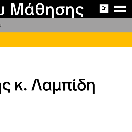
ας
ς
σεις
ου Μάθησης
En
υ
η
ς κ. Λαμπίδη