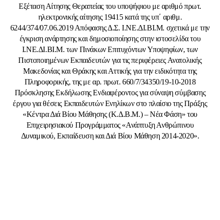
Εξέταση Αίτησης Θεραπείας του υποψήφιου με αριθμό πρωτ.
ηλεκτρονικής αίτησης 19415 κατά της υπ΄ αριθμ.
6244/374/07.06.2019 Απόφασης Δ.Σ. Ι.ΝΕ.ΔΙ.ΒΙ.Μ. σχετικά με την
έγκριση ανάρτησης και δημοσιοποίησης στην ιστοσελίδα του
Ι.ΝΕ.ΔΙ.ΒΙ.Μ. των Πινάκων Επιτυχόντων Υποψηφίων, των
Πιστοποιημένων Εκπαιδευτών για τις περιφέρειες Ανατολικής
Μακεδονίας και Θράκης και Αττικής για την ειδικότητα της
Πληροφορικής, της με αρ. πρωτ. 660/7/34350/19-10-2018
Πρόσκλησης Εκδήλωσης Ενδιαφέροντος για σύναψη σύμβασης
έργου για θέσεις Εκπαιδευτών Ενηλίκων στο πλαίσιο της Πράξης
«Κέντρα Διά Βίου Μάθησης (Κ.Δ.Β.Μ.) – Νέα Φάση» του
Επιχειρησιακού Προγράμματος «Ανάπτυξη Ανθρώπινου
Δυναμικού, Εκπαίδευση και Διά Βίου Μάθηση 2014-2020».