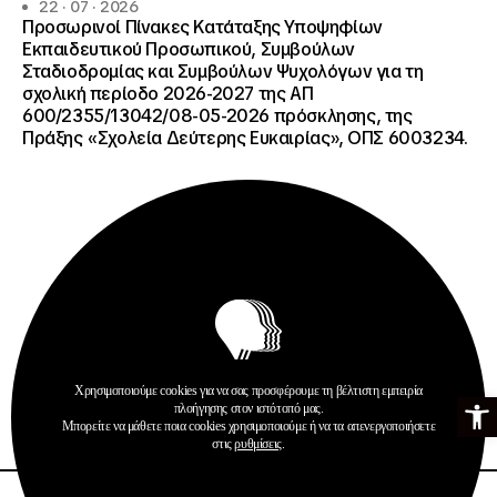
22 · 07 · 2026
Προσωρινοί Πίνακες Κατάταξης Υποψηφίων
Εκπαιδευτικού Προσωπικού, Συμβούλων
Σταδιοδρομίας και Συμβούλων Ψυχολόγων για τη
σχολική περίοδο 2026-2027 της ΑΠ
600/2355/13042/08-05-2026 πρόσκλησης, της
Πράξης «Σχολεία Δεύτερης Ευκαιρίας», ΟΠΣ 6003234.
Ανακοινώσεις
Σχολεία Δεύτερης Ευκαιρίας
Χρησιμοποιούμε cookies για να σας προσφέρουμε τη βέλτιστη εμπειρία
Ανοίξτε τη γ
πλοήγησης στον ιστότοπό μας.
Περισσότερα
Μπορείτε να μάθετε ποια cookies χρησιμοποιούμε ή να τα απενεργοποιήσετε
στις
ρυθμίσεις
.