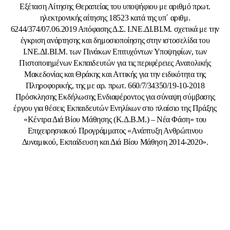
Εξέταση Αίτησης Θεραπείας του υποψήφιου με αριθμό πρωτ.
ηλεκτρονικής αίτησης 18523 κατά της υπ΄ αριθμ.
6244/374/07.06.2019 Απόφασης Δ.Σ. Ι.ΝΕ.ΔΙ.ΒΙ.Μ. σχετικά με την
έγκριση ανάρτησης και δημοσιοποίησης στην ιστοσελίδα του
Ι.ΝΕ.ΔΙ.ΒΙ.Μ. των Πινάκων Επιτυχόντων Υποψηφίων, των
Πιστοποιημένων Εκπαιδευτών για τις περιφέρειες Ανατολικής
Μακεδονίας και Θράκης και Αττικής για την ειδικότητα της
Πληροφορικής, της με αρ. πρωτ. 660/7/34350/19-10-2018
Πρόσκλησης Εκδήλωσης Ενδιαφέροντος για σύναψη σύμβασης
έργου για θέσεις Εκπαιδευτών Ενηλίκων στο πλαίσιο της Πράξης
«Κέντρα Διά Βίου Μάθησης (Κ.Δ.Β.Μ.) – Νέα Φάση» του
Επιχειρησιακού Προγράμματος «Ανάπτυξη Ανθρώπινου
Δυναμικού, Εκπαίδευση και Διά Βίου Μάθηση 2014-2020».