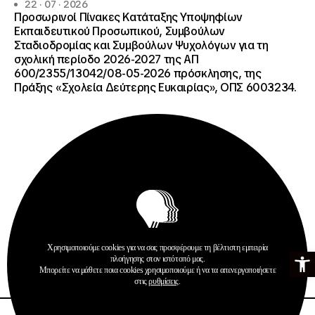
22 · 07 · 2026
Προσωρινοί Πίνακες Κατάταξης Υποψηφίων
Εκπαιδευτικού Προσωπικού, Συμβούλων
Σταδιοδρομίας και Συμβούλων Ψυχολόγων για τη
σχολική περίοδο 2026-2027 της ΑΠ
600/2355/13042/08-05-2026 πρόσκλησης, της
Πράξης «Σχολεία Δεύτερης Ευκαιρίας», ΟΠΣ 6003234.
Ανακοινώσεις
Σχολεία Δεύτερης Ευκαιρίας
Χρησιμοποιούμε cookies για να σας προσφέρουμε τη βέλτιστη εμπειρία
Ανοίξτε τη γ
πλοήγησης στον ιστότοπό μας.
Περισσότερα
Μπορείτε να μάθετε ποια cookies χρησιμοποιούμε ή να τα απενεργοποιήσετε
στις
ρυθμίσεις
.