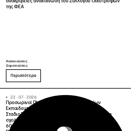
ανακρίβειες ανακοίνωση του Συλλόγου Οικοτρόφων
της ΦΕΑ
Ανακοινώσεις
Δημοσιεύσεις
Περισσότερα
22 · 07 · 2026
Προσωρινοί Πίνακες Κατάταξης Υποψηφίων
Εκπαιδευτικού Προσωπικού, Συμβούλων
Σταδιοδρομίας και Συμβούλων Ψυχολόγων για τη
σχολική περίοδο 2026-2027 της ΑΠ
600/2355/13042/08-05-2026 πρόσκλησης, της