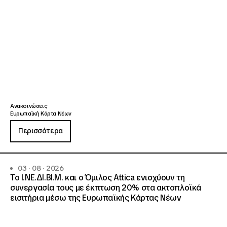
Ανακοινώσεις
Ευρωπαϊκή Κάρτα Νέων
Περισσότερα
03 · 08 · 2026
Το Ι.ΝΕ.ΔΙ.ΒΙ.Μ. και o Όμιλος Attica ενισχύουν τη
συνεργασία τους με έκπτωση 20% στα ακτοπλοϊκά
εισιτήρια μέσω της Ευρωπαϊκής Κάρτας Νέων