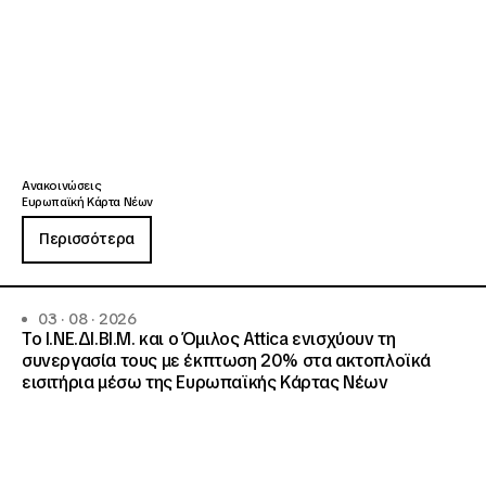
Ανακοινώσεις
Ευρωπαϊκή Κάρτα Νέων
Περισσότερα
03 · 08 · 2026
Το Ι.ΝΕ.ΔΙ.ΒΙ.Μ. και o Όμιλος Attica ενισχύουν τη
συνεργασία τους με έκπτωση 20% στα ακτοπλοϊκά
εισιτήρια μέσω της Ευρωπαϊκής Κάρτας Νέων