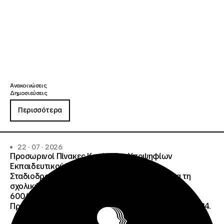
Ανακοινώσεις
Δημοσιεύσεις
Περισσότερα
22 · 07 · 2026
Προσωρινοί Πίνακες Κατάταξης Υποψηφίων
Εκπαιδευτικού Προσωπικού, Συμβούλων
Σταδιοδρομίας και Συμβούλων Ψυχολόγων για τη
σχολική περίοδο 2026-2027 της ΑΠ
600/2355/13042/08-05-2026 πρόσκλησης, της
Πράξης «Σχολεία Δεύτερης Ευκαιρίας», ΟΠΣ 6003234.