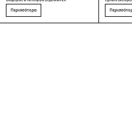
Διαχείριση & Λειτουργία Δημοσίων ΙΕΚ
Σχολεία Δεύτερης
Περισσότερα
Περισσότε