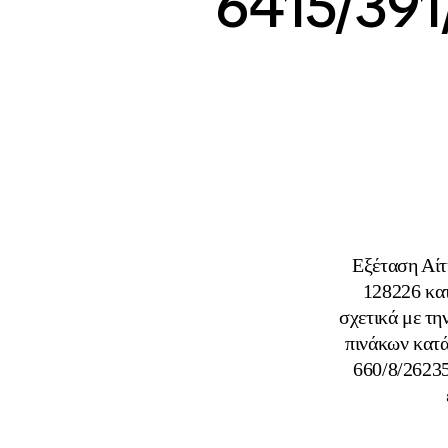
6415/391
Εξέταση Αίτ
128226 κατ
σχετικά με τ
πινάκων κατά
660/8/2623