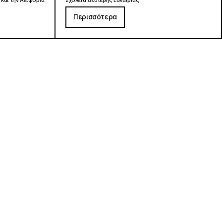
 και την Αειφορία
Σχολεία Δεύτερης Ευκαιρίας
Περισσότερα