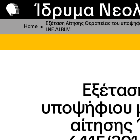
Π
Προ
Ίδρυμα Νεολ
Εξέταση Αίτησης Θεραπείας του υποψήφι
Home
Ι.ΝΕ.ΔΙ.ΒΙ.Μ.
Εξέτασ
υποψήφιου μ
αίτησης 