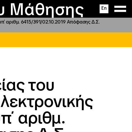
ας
ς
σεις
ου Μάθησης
En
π΄ αριθμ. 6415/391/02.10.2019 Απόφασης Δ.Σ.
ίας του
ηλεκτρονικής
π΄ αριθμ.