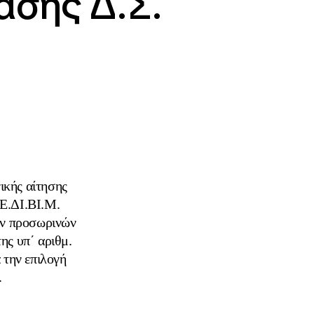
ασης Δ.Σ.
ικής αίτησης
ΝΕ.ΔΙ.ΒΙ.Μ.
ων προσωρινών
ης υπ΄ αριθμ.
την επιλογή
.