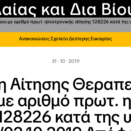
Επικοινωνία
Νέα
αραχώρηση αιγίδ
Φοιτητικές Εστίε
γράμματα και δρά
Το ΙΝΕΔΙΒΙΜ
αίας και Δια Βί
ου με αριθμό πρωτ. ηλεκτρονικής αίτησης 128226 κατά της υ
Ανακοινώσεις Σχολεία Δεύτερης Ευκαιρίας
31 · 10 · 2019
η Αίτησης Θεραπε
ε αριθμό πρωτ. 
128226 κατά της υ