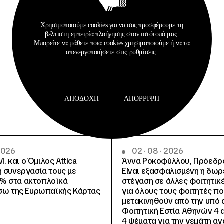
Χρησιμοποιούμε cookies για να σας προσφέρουμε τη
βέλτιστη εμπειρία πλοήγησης στον ιστότοπό μας.
Μπορείτε να μάθετε ποια cookies χρησιμοποιούμε ή να τα
απενεργοποιήσετε στις
ρυθμίσεις
.
Σχετικά Αρχεία
ΑΠΟΔΟΧΉ
ΑΠΌΡΡΙΨΗ
 2026
02 · 08 · 2026
.Μ. και o Όμιλος Attica
Άννα Ροκοφύλλου, Πρόεδρο
η συνεργασία τους με
Είναι εξασφαλισμένη η δω
% στα ακτοπλοϊκά
στέγαση σε άλλες φοιτητικέ
έσω της Ευρωπαϊκής Κάρτας
για όλους τους φοιτητές π
μετακινηθούν από την υπό 
Φοιτητική Εστία Αθηνών 4 
4 ψέματα για την γεμάτη αν