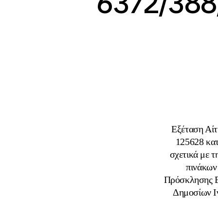
6372/388
Εξέταση Αίτ
125628 κατ
σχετικά με 
πινάκων
Πρόσκλησης Ε
Δημοσίων Ι