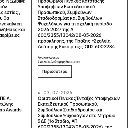
ς ΙΝΕΔΙΒΙΜ:
Προσωρινοί Πίνακες Κατάταξης
ρεάν
Υποψηφίων Εκπαιδευτικού
ς εστίες ,
Προσωπικού, Συμβούλων
ου θα
Σταδιοδρομίας και Συμβούλων
ανακαίνιση
Ψυχολόγων για τη σχολική περίοδο
αλήθειες και
2026-2027 της ΑΠ
ακρίβειες
600/2355/13042/08-05-2026
πρόσκλησης, της Πράξης «Σχολεία
Δεύτερης Ευκαιρίας», ΟΠΣ 6003234.
Ανακοινώσεις
Σχολεία Δεύτερης Ευκαιρίας
Περισσότερα
03 · 07 · 2026
ΠΕ.Α.
Οριστικοί Πίνακες Ένταξης Υποψηφίων
ντώνης
Εκπαιδευτικού Προσωπικού,
ers Awards
Συμβούλων Σταδιοδρομίας και
Συμβούλων Ψυχολόγων στο Μητρώο
ΣΔΕ (1ο Στάδιο, ΑΠ:
600/2355/13042/08-05-2026), της