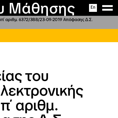
ας
ς
σεις
ου Μάθησης
En
υπ΄ αριθμ. 6372/388/23-09-2019 Απόφασης Δ.Σ.
ίας του
ηλεκτρονικής
π΄ αριθμ.