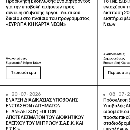
Πρόσκληση Εκδήλωσης Ενδιαφέροντος
Το Ι.ΝΕ.ΔΙ.ΒΙ
για την υποβολή αιτήσεων προς
ενισχύουν τ
σύναψη σύμβασης έργου ιδιωτικού
έκπτωση 20
δικαίου στο πλαίσιο του προγράμματος
εισιτήρια μ
«ΕΥΡΩΠΑΪΚΗ ΚΑΡΤΑ ΝΕΩΝ».
Νέων
Ανακοινώσεις
Ανακοινώσεις
Δημοσιεύσεις
Ευρωπαϊκή Κάρτα Νέων
Ευρωπαϊκή Κάρτα
Περισσότερα
Περισσότε
20 · 07 · 2026
08 · 07 ·
ΕΝΑΡΞΗ ΔΙΑΔΙΚΑΣΙΑΣ ΥΠΟΒΟΛΗΣ
Πρόσκληση 
ΕΝΣΤΑΣΕΩΝ (ΑΙΤΗΜΑΤΩΝ
Υποβολής Αί
ΕΠΑΝΕΛΕΓΧΟΥ) ΕΠΙ ΤΩΝ
ωρομίσθιου 
ΑΠΟΤΕΛΕΣΜΑΤΩΝ ΤΟΥ ΔΙΟΙΚΗΤΙΚΟΥ
προσωπικού
ΕΛΕΓΧΟΥ ΤΟΥ ΜΗΤΡΩΟΥ Σ.Α.Ε.Κ. ΚΑΙ
σταδιοδρομ
Ε.Σ.Κ.»
ψυχολόγων γ