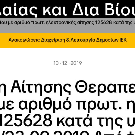
Επικοινωνία
Νέα
αραχώρηση αιγίδ
Φοιτητικές Εστίε
γράμματα και δρά
Το ΙΝΕΔΙΒΙΜ
αίας και Δια Βί
ου με αριθμό πρωτ. ηλεκτρονικής αίτησης 125628 κατά της 
Ανακοινώσεις Διαχείριση & Λειτουργία Δημοσίων ΙΕΚ
10 · 12 · 2019
η Αίτησης Θεραπε
ε αριθμό πρωτ. 
125628 κατά της υ