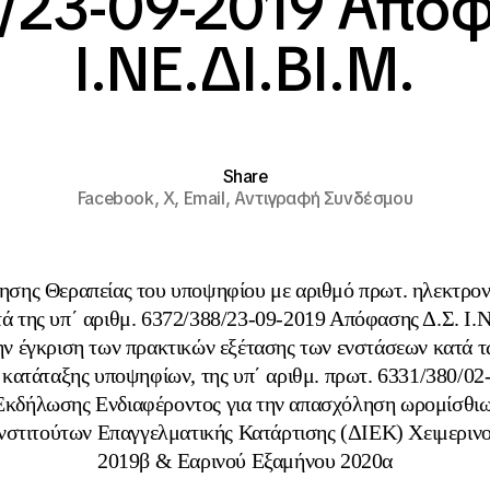
/23-09-2019 Απόφ
Ι.ΝΕ.ΔΙ.ΒΙ.Μ.
Share
Facebook,
X,
Email,
Αντιγραφή Συνδέσμου
ησης Θεραπείας του υποψηφίου με αριθμό πρωτ. ηλεκτρον
ά της υπ΄ αριθμ. 6372/388/23-09-2019 Απόφασης Δ.Σ. Ι.
την έγκριση των πρακτικών εξέτασης των ενστάσεων κατά τ
 κατάταξης υποψηφίων, της υπ΄ αριθμ. πρωτ. 6331/380/02
κδήλωσης Ενδιαφέροντος για την απασχόληση ωρομίσθιω
νστιτούτων Επαγγελματικής Κατάρτισης (ΔΙΕΚ) Χειμεριν
2019β & Εαρινού Εξαμήνου 2020α