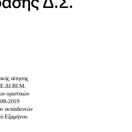
ασης Δ.Σ.
ικής αίτησης
ΝΕ.ΔΙ.ΒΙ.Μ.
ων οριστικών
-08-2019
ν εκπαιδευτών
ού Εξαμήνου