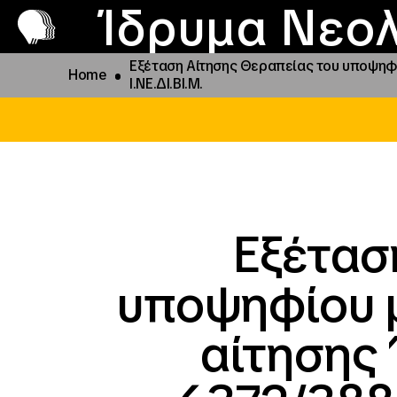
Π
Προ
Ίδρυμα Νεολ
Εξέταση Αίτησης Θεραπείας του υποψηφί
Home
Ι.ΝΕ.ΔΙ.ΒΙ.Μ.
Εξέτασ
υποψηφίου μ
αίτησης 