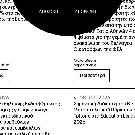
.Μ. και o Όμιλος Attica
Άννα Ροκοφύλλου, Πρόεδρο
η συνεργασία τους με
Είναι εξασφαλισμένη η δω
ΑΠΟΔΟΧΉ
ΑΠΌΡΡΙΨΗ
% στα ακτοπλοϊκά
στέγαση σε άλλες φοιτητικέ
έσω της Ευρωπαϊκής Κάρτας
για όλους τους φοιτητές π
μετακινηθούν από την υπό 
Φοιτητική Εστία Αθηνών 4 
4 ψέματα για την γεμάτη αν
ανακοίνωση του Συλλόγου
Οικοτρόφων της ΦΕΑ
Ανακοινώσεις
 Νέων
Δημοσιεύσεις
ρα
Περισσότερα
 2026
08 · 07 · 2026
Εκδήλωσης Ενδιαφέροντος
Σημαντική Διάκριση του Κ.Ε.
τησης για την επιλογή
Μητροπολιτικού Πάρκου Α
εκπαιδευτικού
Τρίτσης στα Education Lead
, συμβούλων
2026
ίας και συμβούλων
ια τη σχολική περίοδο