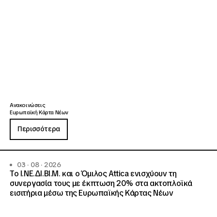
Ανακοινώσεις
Ευρωπαϊκή Κάρτα Νέων
Περισσότερα
03 · 08 · 2026
Το Ι.ΝΕ.ΔΙ.ΒΙ.Μ. και o Όμιλος Attica ενισχύουν τη
συνεργασία τους με έκπτωση 20% στα ακτοπλοϊκά
εισιτήρια μέσω της Ευρωπαϊκής Κάρτας Νέων