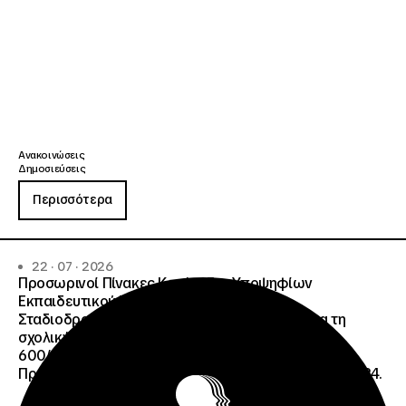
Ανακοινώσεις
Δημοσιεύσεις
Περισσότερα
22 · 07 · 2026
Προσωρινοί Πίνακες Κατάταξης Υποψηφίων
Εκπαιδευτικού Προσωπικού, Συμβούλων
Σταδιοδρομίας και Συμβούλων Ψυχολόγων για τη
σχολική περίοδο 2026-2027 της ΑΠ
600/2355/13042/08-05-2026 πρόσκλησης, της
Πράξης «Σχολεία Δεύτερης Ευκαιρίας», ΟΠΣ 6003234.