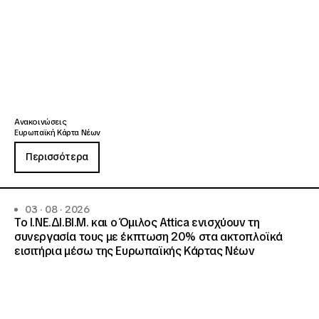
Ανακοινώσεις
Ευρωπαϊκή Κάρτα Νέων
Περισσότερα
03 · 08 · 2026
Το Ι.ΝΕ.ΔΙ.ΒΙ.Μ. και o Όμιλος Attica ενισχύουν τη
συνεργασία τους με έκπτωση 20% στα ακτοπλοϊκά
εισιτήρια μέσω της Ευρωπαϊκής Κάρτας Νέων