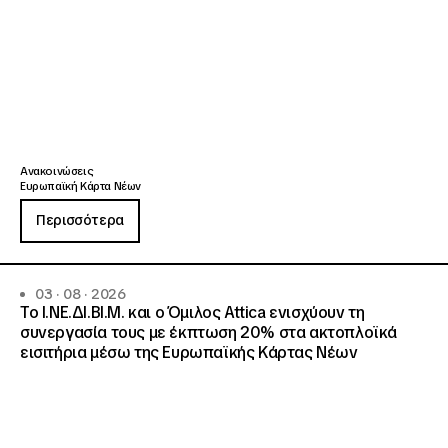
Ανακοινώσεις
Ευρωπαϊκή Κάρτα Νέων
Περισσότερα
03 · 08 · 2026
Το Ι.ΝΕ.ΔΙ.ΒΙ.Μ. και o Όμιλος Attica ενισχύουν τη
συνεργασία τους με έκπτωση 20% στα ακτοπλοϊκά
εισιτήρια μέσω της Ευρωπαϊκής Κάρτας Νέων