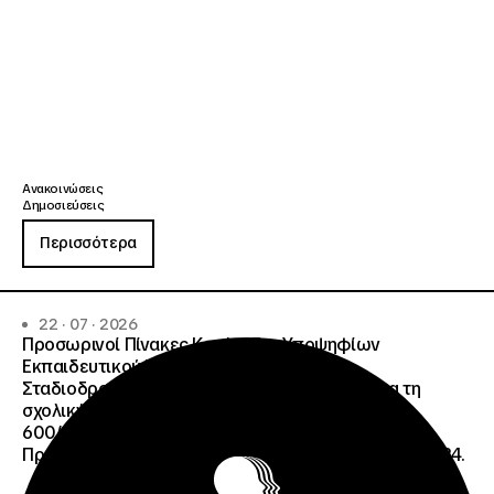
Ανακοινώσεις
Δημοσιεύσεις
Περισσότερα
22 · 07 · 2026
Προσωρινοί Πίνακες Κατάταξης Υποψηφίων
Εκπαιδευτικού Προσωπικού, Συμβούλων
Σταδιοδρομίας και Συμβούλων Ψυχολόγων για τη
σχολική περίοδο 2026-2027 της ΑΠ
600/2355/13042/08-05-2026 πρόσκλησης, της
Πράξης «Σχολεία Δεύτερης Ευκαιρίας», ΟΠΣ 6003234.