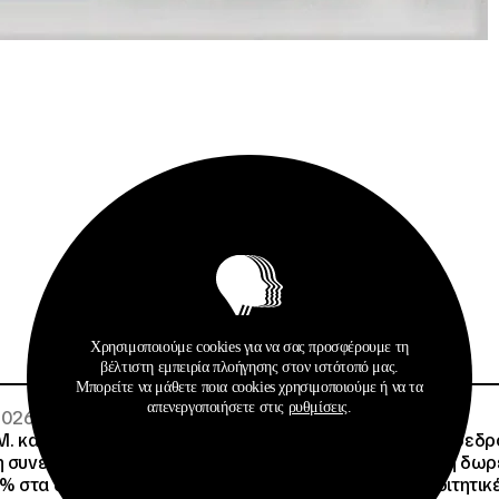
Σχετικά Αρχεία
Χρησιμοποιούμε cookies για να σας προσφέρουμε τη
βέλτιστη εμπειρία πλοήγησης στον ιστότοπό μας.
Μπορείτε να μάθετε ποια cookies χρησιμοποιούμε ή να τα
απενεργοποιήσετε στις
ρυθμίσεις
.
 2026
02 · 08 · 2026
.Μ. και o Όμιλος Attica
Άννα Ροκοφύλλου, Πρόεδρο
η συνεργασία τους με
Είναι εξασφαλισμένη η δω
% στα ακτοπλοϊκά
στέγαση σε άλλες φοιτητικέ