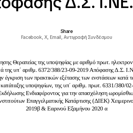
όφασης Δ.Σ. Ι.ΝΕ.
Share
Facebook,
X,
Email,
Αντιγραφή Συνδέσμου
ησης Θεραπείας της υποψηφίας με αριθμό πρωτ. ηλεκτρον
ά της υπ΄ αριθμ. 6372/388/23-09-2019 Απόφασης Δ.Σ. Ι.
την έγκριση των πρακτικών εξέτασης των ενστάσεων κατά τ
 κατάταξης υποψηφίων, της υπ΄ αριθμ. πρωτ. 6331/380/02
κδήλωσης Ενδιαφέροντος για την απασχόληση ωρομίσθιω
νστιτούτων Επαγγελματικής Κατάρτισης (ΔΙΕΚ) Χειμεριν
2019β & Εαρινού Εξαμήνου 2020 α