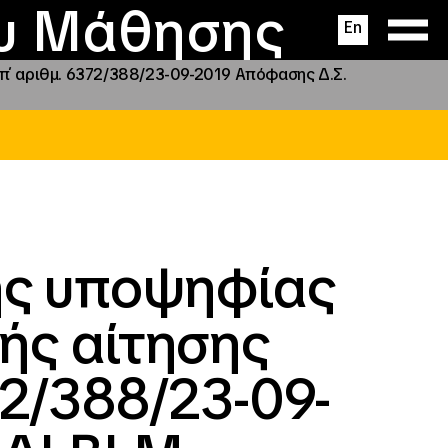
ας
ς
σεις
ου Μάθησης
En
υπ΄ αριθμ. 6372/388/23-09-2019 Απόφασης Δ.Σ.
ης υποψηφίας
ής αίτησης
72/388/23-09-