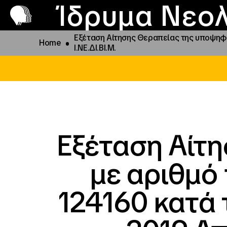
Π
Προ
Ίδρυμα Νεολ
Εξέταση Αίτησης Θεραπείας της υποψηφί
Home
Ι.ΝΕ.ΔΙ.ΒΙ.Μ.
Εξέταση Αίτ
με αριθμό
124160 κατά 