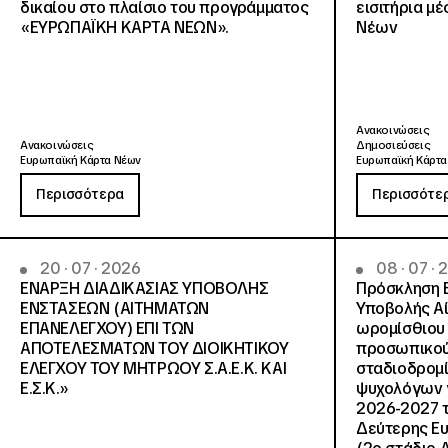
δικαίου στο πλαίσιο του προγράμματος
εισιτήρια μ
«ΕΥΡΩΠΑΪΚΗ ΚΑΡΤΑ ΝΕΩΝ».
Νέων
Ανακοινώσεις
Ανακοινώσεις
Δημοσιεύσεις
Ευρωπαϊκή Κάρτα Νέων
Ευρωπαϊκή Κάρτα
Περισσότερα
Περισσότε
20 · 07 · 2026
08 · 07 ·
ΕΝΑΡΞΗ ΔΙΑΔΙΚΑΣΙΑΣ ΥΠΟΒΟΛΗΣ
Πρόσκληση 
ΕΝΣΤΑΣΕΩΝ (ΑΙΤΗΜΑΤΩΝ
Υποβολής Αί
ΕΠΑΝΕΛΕΓΧΟΥ) ΕΠΙ ΤΩΝ
ωρομίσθιου 
ΑΠΟΤΕΛΕΣΜΑΤΩΝ ΤΟΥ ΔΙΟΙΚΗΤΙΚΟΥ
προσωπικού
ΕΛΕΓΧΟΥ ΤΟΥ ΜΗΤΡΩΟΥ Σ.Α.Ε.Κ. ΚΑΙ
σταδιοδρομ
Ε.Σ.Κ.»
ψυχολόγων γ
2026-2027 τ
Δεύτερης Ευ