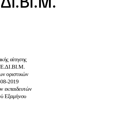
ΔΙ.ΒΙ.Μ.
ικής αίτησης
ΝΕ.ΔΙ.ΒΙ.Μ.
ων οριστικών
-08-2019
ν εκπαιδευτών
ού Εξαμήνου