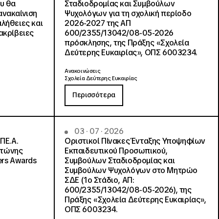
ου θα
Σταδιοδρομίας και Συμβούλων
ανακαίνιση
Ψυχολόγων για τη σχολική περίοδο
αλήθειες και
2026-2027 της ΑΠ
ακρίβειες
600/2355/13042/08-05-2026
πρόσκλησης, της Πράξης «Σχολεία
Δεύτερης Ευκαιρίας», ΟΠΣ 6003234.
Ανακοινώσεις
Σχολεία Δεύτερης Ευκαιρίας
Περισσότερα
03 · 07 · 2026
ΠΕ.Α.
Οριστικοί Πίνακες Ένταξης Υποψηφίων
ντώνης
Εκπαιδευτικού Προσωπικού,
ers Awards
Συμβούλων Σταδιοδρομίας και
Συμβούλων Ψυχολόγων στο Μητρώο
ΣΔΕ (1ο Στάδιο, ΑΠ:
600/2355/13042/08-05-2026), της
Πράξης «Σχολεία Δεύτερης Ευκαιρίας»,
ΟΠΣ 6003234.