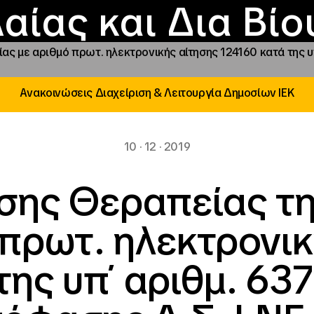
Επικοινωνία
Νέα
αραχώρηση αιγίδ
Φοιτητικές Εστίε
γράμματα και δρά
Το ΙΝΕΔΙΒΙΜ
αίας και Δια Βί
ας με αριθμό πρωτ. ηλεκτρονικής αίτησης 124160 κατά της 
Ανακοινώσεις Διαχείριση & Λειτουργία Δημοσίων ΙΕΚ
10 · 12 · 2019
ησης Θεραπείας τ
 πρωτ. ηλεκτρονικ
της υπ΄ αριθμ. 63