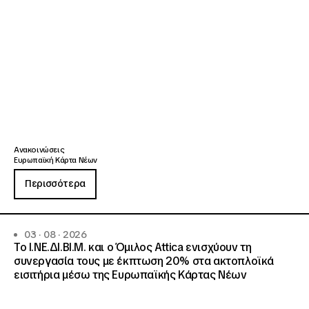
Ανακοινώσεις
Ευρωπαϊκή Κάρτα Νέων
Περισσότερα
03 · 08 · 2026
Το Ι.ΝΕ.ΔΙ.ΒΙ.Μ. και o Όμιλος Attica ενισχύουν τη
συνεργασία τους με έκπτωση 20% στα ακτοπλοϊκά
εισιτήρια μέσω της Ευρωπαϊκής Κάρτας Νέων