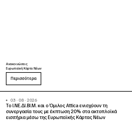
Ανακοινώσεις
Ευρωπαϊκή Κάρτα Νέων
Περισσότερα
03 · 08 · 2026
Το Ι.ΝΕ.ΔΙ.ΒΙ.Μ. και o Όμιλος Attica ενισχύουν τη
συνεργασία τους με έκπτωση 20% στα ακτοπλοϊκά
εισιτήρια μέσω της Ευρωπαϊκής Κάρτας Νέων