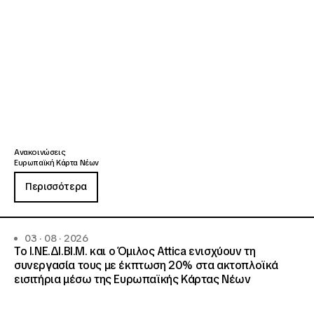
Ανακοινώσεις
Ευρωπαϊκή Κάρτα Νέων
Περισσότερα
03 · 08 · 2026
Το Ι.ΝΕ.ΔΙ.ΒΙ.Μ. και o Όμιλος Attica ενισχύουν τη
συνεργασία τους με έκπτωση 20% στα ακτοπλοϊκά
εισιτήρια μέσω της Ευρωπαϊκής Κάρτας Νέων