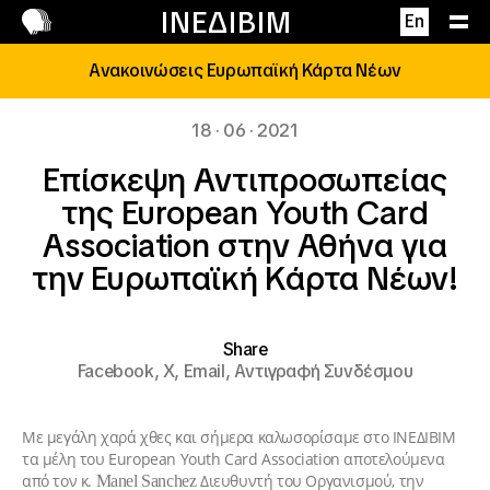
Επικοινωνία
ΙΝΕΔΙΒΙΜ
En
Ανακοινώσεις Ευρωπαϊκή Κάρτα Νέων
18 · 06 · 2021
Επίσκεψη Αντιπροσωπείας
της European Youth Card
Association στην Αθήνα για
την Ευρωπαϊκή Κάρτα Νέων!
Share
Facebook,
X,
Email,
Αντιγραφή Συνδέσμου
Με μεγάλη χαρά χθες και σήμερα καλωσορίσαμε στο ΙΝΕΔΙΒΙΜ
τα μέλη του
European Youth Card Association
αποτελούμενα
από τον κ.
Διευθυντή του Οργανισμού, την
Manel Sanchez