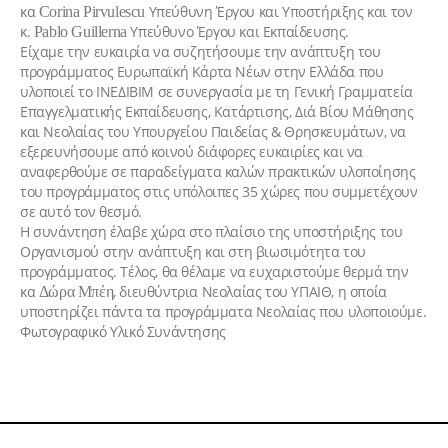
κα
Υπεύθυνη Έργου και Υποστήριξης και τον
Corina Pirvulescu
κ.
Υπεύθυνο Έργου και Εκπαίδευσης.
Pablo Guillerna
Είχαμε την ευκαιρία να συζητήσουμε την ανάπτυξη του
προγράμματος Ευρωπαϊκή Κάρτα Νέων στην Ελλάδα που
υλοποιεί το ΙΝΕΔΙΒΙΜ σε συνεργασία με τη Γενική Γραμματεία
Επαγγελματικής Εκπαίδευσης, Κατάρτισης, Διά Βίου Μάθησης
και Νεολαίας του Υπουργείου Παιδείας & Θρησκευμάτων, να
εξερευνήσουμε από κοινού διάφορες ευκαιρίες και να
αναφερθούμε σε παραδείγματα καλών πρακτικών υλοποίησης
του προγράμματος στις υπόλοιπες 35 χώρες που συμμετέχουν
σε αυτό τον θεσμό.
Η συνάντηση έλαβε χώρα στο πλαίσιο της υποστήριξης του
Οργανισμού στην ανάπτυξη και στη βιωσιμότητα του
προγράμματος. Τέλος, θα θέλαμε να ευχαριστούμε θερμά την
κα
, διευθύντρια Νεολαίας του ΥΠΑΙΘ, η οποία
Δώρα Μπέη
υποστηρίζει πάντα τα προγράμματα Νεολαίας που υλοποιούμε.
Φωτογραφικό Υλικό Συνάντησης