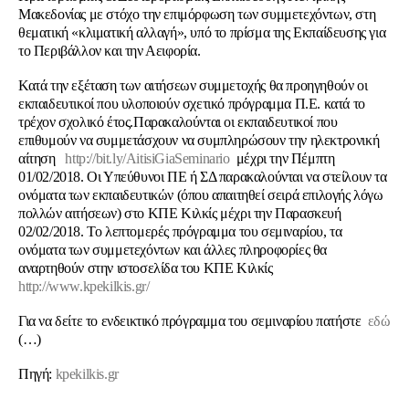
Μακεδονίας με στόχο την επιμόρφωση των συμμετεχόντων, στη
θεματική «κλιματική αλλαγή», υπό το πρίσμα της Εκπαίδευσης για
το Περιβάλλον και την Αειφορία.
Κατά την εξέταση των αιτήσεων συμμετοχής θα προηγηθούν οι
εκπαιδευτικοί
που υλοποιούν σχετικό πρόγραμμα
Π.Ε. κατά το
τρέχον σχολικό έτος.Παρακαλούνται οι εκπαιδευτικοί που
επιθυμούν να συμμετάσχουν να συμπληρώσουν την ηλεκτρονική
αίτηση
http://bit.ly/AitisiGiaSeminario
μέχρι την Πέμπτη
01/02/2018. Οι Υπεύθυνοι ΠΕ ή ΣΔ παρακαλούνται να στείλουν τα
ονόματα των εκπαιδευτικών (όπου απαιτηθεί σειρά επιλογής λόγω
πολλών αιτήσεων) στο ΚΠΕ Κιλκίς μέχρι την Παρασκευή
02/02/2018. Το λεπτομερές πρόγραμμα του σεμιναρίου, τα
ονόματα των συμμετεχόντων και άλλες πληροφορίες θα
αναρτηθούν στην ιστοσελίδα του ΚΠΕ Κιλκίς
http://www.kpekilkis.gr/
Για να δείτε το ενδεικτικό πρόγραμμα του σεμιναρίου πατήστε
εδώ
(…)
Πηγή:
kpekilkis.gr