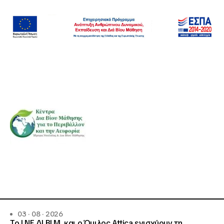
03 · 08 · 2026
Το Ι.ΝΕ.ΔΙ.ΒΙ.Μ. και o Όμιλος Attica ενισχύουν τη