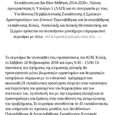
Εκπαίδευση και Δια Βίου Μάθηση 2014-2020», Άξονας
προτεραιότητας 6, Υποέργο 1 (ΛΑΠ) και σε συνεργασία με τους
Υπεύθυνους Περιβαλλοντικής Εκπαίδευσης ή Σχολικών
Δραστηριοτήτων των Δ/νσεων Πρωτοβάθμιας και Δευτεροβάθμιας
εκπαίδευσης Κιλκίς, Ανατολικής και Δυτικής Θεσσαλονίκης και
Σερρών πρόκειται να υλοποιήσουν μονοήμερο επιμορφωτικό
σεμινάριο με τίτλο:
«
Η Κλιματική αλλαγή είναι εδώ…».
Το σεμινάριο θα υλοποιηθεί στις εγκαταστάσεις του ΚΠΕ Κιλκίς,
το Σάββατο 24 Φεβρουαρίου 2018 και ώρες 9:30 – 15:00. Οι
διαστάσεις του ζητήματος της κλιματικής αλλαγής θα
προσεγγιστούν μέσω βιωματικών εργαστηρίων και θεωρητικών
εισηγήσεων σύμφωνα με το ενδεικτικό πρόγραμμα που
ακολουθεί.Η εκπαιδευτική προσέγγιση στοχεύει στην κατανόηση
και διερεύνηση του φαινομένου του θερμοκηπίου και των
συνεπειών του, τη σύνδεσή του με την κλιματική αλλαγή και σε
δραστηριότητες και δράσεις στην κατεύθυνση της αντιμετώπισης
του προβλήματος.Το σεμινάριο απευθύνεται σε 45 εκπαιδευτικούς
που υπηρετούν σε σχολικές μονάδες των Διευθύνσεων
Πρωτοβάθμιας & Δευτεροβάθμιας Εκπαίδευσης Κεντρικής