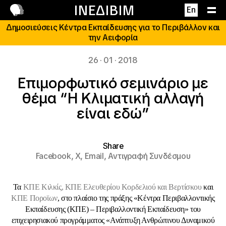
Επικοινωνία
ΙΝΕΔΙΒΙΜ
En
Δημοσιεύσεις Κέντρα Εκπαίδευσης για το Περιβάλλον και
την Αειφορία
26 · 01 · 2018
Eπιμορφωτικό σεμινάριο με
θέμα “Η Κλιματική αλλαγή
είναι εδώ”
Share
Facebook,
X,
Email,
Αντιγραφή Συνδέσμου
Τα
ΚΠΕ Κιλκίς, ΚΠΕ Ελευθερίου Κορδελιού και Βερτίσκου
και
ΚΠΕ Ποροϊων
, στο πλαίσιο της πράξης «Κέντρα Περιβαλλοντικής
Εκπαίδευσης (ΚΠΕ) – Περιβαλλοντική Εκπαίδευση» του
επιχειρησιακού προγράμματος «Ανάπτυξη Ανθρώπινου Δυναμικού