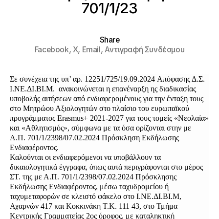
701/1/23
Share
Facebook,
X,
Email,
Αντιγραφή Συνδέσμου
Σε συνέχεια της υπ’ αρ.
12251/725/19.09.2024
Απόφασης Δ.Σ.
Ι.ΝΕ.ΔΙ.ΒΙ.Μ. ανακοινώνεται η επανέναρξη ης διαδικασίας
υποβολής αιτήσεων από ενδιαφερομένους για την ένταξη
τους
στο Μητρώου Αξιολογητών στο πλαίσιο του ευρωπαϊκού
προγράμματος
Erasmus
+ 2021-2027 για τους τομείς «Νεολαία»
και «Αθλητισμός», σύμφωνα με τα όσα ορίζονται στην με
Α.Π.
701/1/2398/07.02.2024
Πρόσκληση Εκδήλωσης
Ενδιαφέροντος.
Καλούνται οι ενδιαφερόμενοι να υποβάλλουν τα
δικαιολογητικά έγγραφα, όπως αυτά περιγράφονται στο μέρος
ΣΤ. της με Α.Π. 701/1/2398/07.02.2024 Πρόσκλησης
Εκδήλωσης Ενδιαφέροντος,
μέσω ταχυδρομείου ή
ταχυμεταφορών σε κλειστό φάκελο στο Ι.ΝΕ.ΔΙ.ΒΙ.Μ,
Αχαρνών 417 και Κοκκινάκη Τ.Κ. 111 43, στο Τμήμα
Κεντρικής Γραμματείας 2ος όροφος, με καταληκτική