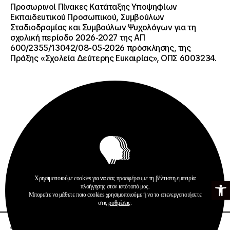
Προσωρινοί Πίνακες Κατάταξης Υποψηφίων
Εκπαιδευτικού Προσωπικού, Συμβούλων
Σταδιοδρομίας και Συμβούλων Ψυχολόγων για τη
σχολική περίοδο 2026-2027 της ΑΠ
600/2355/13042/08-05-2026 πρόσκλησης, της
Πράξης «Σχολεία Δεύτερης Ευκαιρίας», ΟΠΣ 6003234.
Ανακοινώσεις
Σχολεία Δεύτερης Ευκαιρίας
Χρησιμοποιούμε cookies για να σας προσφέρουμε τη βέλτιστη εμπειρία
Ανοίξτε τη γ
πλοήγησης στον ιστότοπό μας.
Περισσότερα
Μπορείτε να μάθετε ποια cookies χρησιμοποιούμε ή να τα απενεργοποιήσετε
στις
ρυθμίσεις
.
20 · 07 · 2026