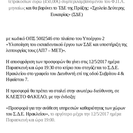
τετρακοσίων ευρώ (450,00€)
συμπεριλαμβανομένου του Φ.Π.Α.
μηνιαίως
και θα βαρύνει το ΤΔΕ της Πράξης: «Σχολεία Δεύτερης
Ευκαιρίας» (ΣΔΕ)
με κωδικό ΟΠΣ 5002546 στο πλαίσιο του Υποέργου 2
«Υλοποίηση του εκπαιδευτικού έργου των ΣΔΕ και υποστήριξη της
λειτουργίας τους (ΑΠ7 – ΜΕΤ)».
Η αποσφράγιση των προσφορών θα γίνει στις 12/5/2017 ημέρα
Παρασκευή και ώρα 19:30 στο κτίριο που στεγάζεται το Σ.Δ.Ε.
Ηρακλείου στο γραφείο του Διευθυντή επί της οδού Συβρίτου 4 &
Ηφαίστου 7.
Η προσφορά θα πρέπει να σταλεί στην ανωτέρω διεύθυνση, σε
ΚΛΕΙΣΤΟ ΦΑΚΕΛΟ, με την ένδειξη:
«Προσφορά για την ανάθεση υπηρεσιών καθαριότητας των χώρων
του Σ.Δ.Ε. Ηρακλείου»,
το αργότερο μέχρι την 12/5/2017 ημέρα
Παρασκευή και ώρα 19:00.