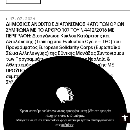
17 · 07 · 2026
ΔΗΜΟΣΙΟΣ ΑΝΟΙΧΤΟΣ ΔΙΑΓΩΝΙΣΜΟΣ ΚΑΤΩ ΤΩΝ ΟΡΙΩΝ
ΣΥΜΦΩΝΑ ΜΕ ΤΟ ΑΡΘΡΟ 107 ΤΟΥ Ν.4412/2016 ΜΕ
ΠΕΡΙΓΡΑΦΗ: Διοργάνωση Κύκλου Κατάρτισης και
Αξιολόγησης (Training and Evaluation Cycle – TEC) του
Προγράμματος European Solidarity Corps (Ευρωπαϊκό
Σώμα Αλληλεγγύης) της Εθνικής Μονάδας Συντονισμού
των Προγραμμάτων Erasmus+/Τομέας Νεολαία &
Αθλητισμός και Ευρωπαϊκό Σώμα Αλληλεγγύης ΜΕ
ΠΡΟΫΠΟΛΓΙΣΜΟ:258.064,52 € μη
συμπεριλαμβανομένου του Φ.Π.Α. ΦΠΑ 61.935,48€
ΣΥΝΟΛΙΚΗ ΑΞΙΑ 320.000,00 €.
Χρησιμοποιούμε cookies για να σας προσφέρουμε τη βέλτιστη εμπειρία
Ανοίξτε τη γ
πλοήγησης στον ιστότοπό μας.
Προκηρύξεις
Μπορείτε να μάθετε ποια cookies χρησιμοποιούμε ή να τα απενεργοποιήσετε
στις
ρυθμίσεις
.
Περισσότερα