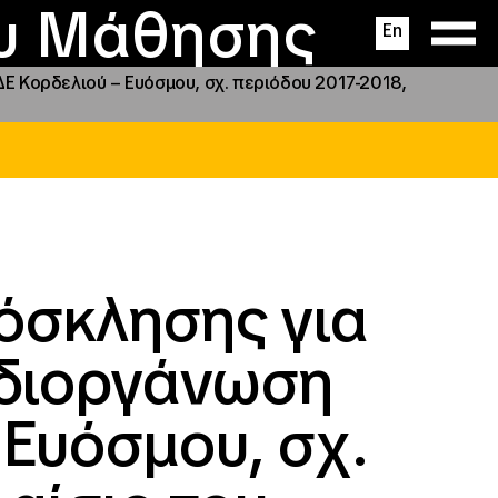
ας
ς
σεις
ου Μάθησης
En
Ε Κορδελιού – Ευόσμου, σχ. περιόδου 2017-2018,
όσκλησης για
 διοργάνωση
 Ευόσμου, σχ.