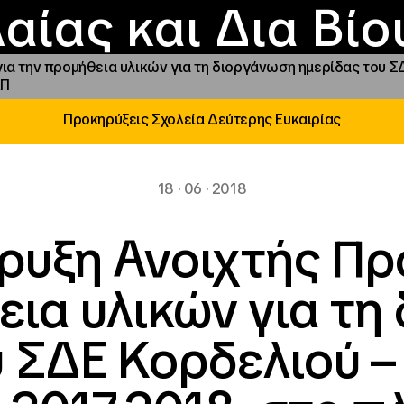
Επικοινωνία
Νέα
αραχώρηση αιγίδ
Φοιτητικές Εστίε
γράμματα και δρά
Το ΙΝΕΔΙΒΙΜ
αίας και Δια Βί
α την προμήθεια υλικών για τη διοργάνωση ημερίδας του ΣΔ
ΑΠ
Προκηρύξεις Σχολεία Δεύτερης Ευκαιρίας
18 · 06 · 2018
υξη Ανοιχτής Πρ
εια υλικών για τη
 ΣΔΕ Κορδελιού –