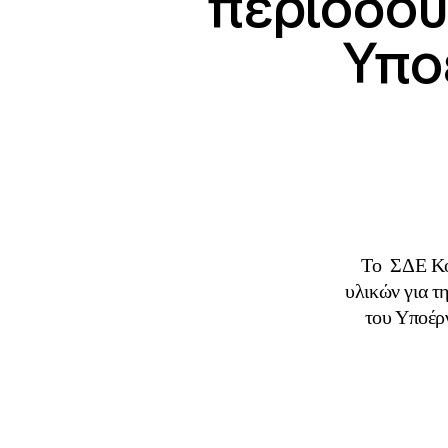
περιόδου 
Υπο
Το ΣΔΕ Κορ
υλικών για τ
του Υποέρ