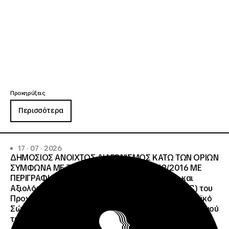
Προκηρύξεις
Περισσότερα
17 · 07 · 2026
ΔΗΜΟΣΙΟΣ ΑΝΟΙΧΤΟΣ ΔΙΑΓΩΝΙΣΜΟΣ ΚΑΤΩ ΤΩΝ ΟΡΙΩΝ
ΣΥΜΦΩΝΑ ΜΕ ΤΟ ΑΡΘΡΟ 107 ΤΟΥ Ν.4412/2016 ΜΕ
ΠΕΡΙΓΡΑΦΗ: Διοργάνωση Κύκλου Κατάρτισης και
Αξιολόγησης (Training and Evaluation Cycle – TEC) του
Προγράμματος European Solidarity Corps (Ευρωπαϊκό
Σώμα Αλληλεγγύης) της Εθνικής Μονάδας Συντονισμού
των Προγραμμάτων Erasmus+/Τομέας Νεολαία &