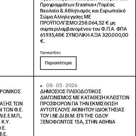
Προγραμμάτων Erasmus+/Τομέας
Νεολαία & Αθλητισμός και Ευρωπαϊκό
Σώμα Αλληλεγγύης ΜΕ
ΠΡΟΫΠΟΛΓΙΣΜΟ:258.064,52 € μη
συμπεριλαμβανομένου του Φ.Π.Α. ΦΠΑ
61.935,48€ ΣΥΝΟΛΙΚΗ ΑΞΙΑ 320.000,00
€.
Προκηρύξεις
Περισσότερα
08 · 05 · 2026
ΤΡΟΝΙΚΟΣ
ΔΗΜΟΣΙΟΣ ΠΛΕΙΟΔΟΤΙΚΟΣ
ΔΙΑΓΩΝΙΣΜΟΣ ΜΕ ΚΑΤΑΘΕΣΗ ΚΛΕΙΣΤΩΝ
ΛΑΞΗΣ ΤΩΝ
ΠΡΟΣΦΟΡΩΝ ΓΙΑ ΤΗΝ ΕΚΜΙΣΘΩΣΗ
 ΤΩΝ Φ.Ε.
ΑΥΤΟΤΕΛΟΥΣ ΑΚΙΝΗΤΟΥ ΙΔΙΟΚΤΗΣΙΑΣ
Ε.Ε.Μ.Π.,
ΤΟΥ Ι.ΝΕ.ΔΙ.ΒΙ.Μ. ΕΠΙ ΤΗΣ ΟΔΟΥ
 Κ.Υ.
ΞΕΝΟΦΩΝΤΟΣ 15Α, ΣΤΗΝ ΑΘΗΝΑ
.Ε.
.Ε.