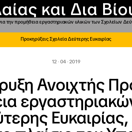
Επικοινωνία
Νέα
αραχώρηση αιγίδ
Φοιτητικές Εστίε
γράμματα και δρά
Το ΙΝΕΔΙΒΙΜ
αίας και Δια Βί
α την προμήθεια εργαστηριακών υλικών των Σχολείων Δεύτε
Προκηρύξεις Σχολεία Δεύτερης Ευκαιρίας
12 · 04 · 2019
υξη Ανοιχτής Πρ
ια εργαστηριακώ
τερης Ευκαιρίας,