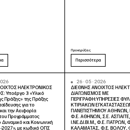
Προκηρύξεις
ρα
Περισσότερα
 2026
26 · 05 · 2026
ΝΟΙΧΤΟΣ ΗΛΕΚΤΡΟΝΙΚΟΣ
ΔΙΕΘΝΗΣ ΑΝΟΙΧΤΟΣ ΗΛΕΚ
Σ: Υποέργο 3 «Υλικό
ΔΙΑΓΩΝΙΣΜΟΣ ΜΕ
ς Πράξης» της Πράξης
ΠΕΡΙΓΡΑΦΗ:ΥΠΗΡΕΣΙΕΣ ΦΥ
αίδευσης για το
ΚΤΙΡΙΑΚΩΝ ΕΓΚΑΤΑΣΤΑΣΕΩΝ
και την Αειφορία
ΠΑΝΕΠΙΣΤΗΜΙΟΥ ΑΘΗΝΩΝ, Ν.
, του Προγράμματος
Φ.Ε. ΑΘΗΝΩΝ, Σ.Ε. ΑΣΠΑΙΤΕ,
Δυναμικό και Κοινωνική
Ι.ΝΕ.ΔΙ.ΒΙ.Μ., Φ.Ε. ΠΑΤΡΩΝ, Φ
-2027», με κωδικό ΟΠΣ
ΚΑΛΑΜΑΤΑΣ, Φ.Ε. ΒΟΛΟΥ, Φ