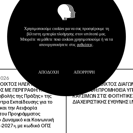
Σχετικά Αρχεία
Χρησιμοποιούμε cookies για να σας προσφέρουμε τη
βέλτιστη εμπειρία πλοήγησης στον ιστότοπό μας.
Μπορείτε να μάθετε ποια cookies χρησιμοποιούμε ή να τα
απενεργοποιήσετε στις
ρυθμίσεις
.
ΑΠΟΔΟΧΉ
ΑΠΌΡΡΙΨΗ
 2026
29 · 07 · 2026
ΝΟΙΧΤΟΣ ΗΛΕΚΤΡΟΝΙΚΟΣ
ΔΙΕΘΝΗΣ ΑΝΟΙΧΤΟΣ ΔΙΑΓΩ
Σ ΜΕ ΠΕΡΙΓΡΑΦΗ:Υποέργο
ΠΕΡΙΓΡΑΦΗ:ΠΡΟΜΗΘΕΙΑ Υ
οβολής της Πράξης» της
ΚΑΥΣΙΜΩΝ ΣΤΙΣ ΦΟΙΤΗΤΙΚΕ
τρα Εκπαίδευσης για το
ΔΙΑΧΕΙΡΙΣΤΙΚΗΣ ΕΥΘΥΝΗΣ Ι.Ν
και την Αειφορία
, του Προγράμματος
Δυναμικό και Κοινωνική
-2027», με κωδικό ΟΠΣ