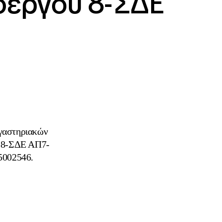
ποέργου 8-ΣΔΕ
γαστηριακών
ου 8-ΣΔΕ ΑΠ7-
5002546.