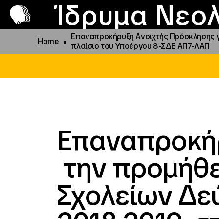
Π
Προ
Ίδρυμα Νεολ
Επαναπροκήρυξη Ανοιχτής Πρόσκλησης γι
Home
πλαίσιο του Υποέργου 8-ΣΔΕ ΑΠ7-ΛΑΠ
Επαναπροκήρ
την προμήθε
Σχολείων Δεύ