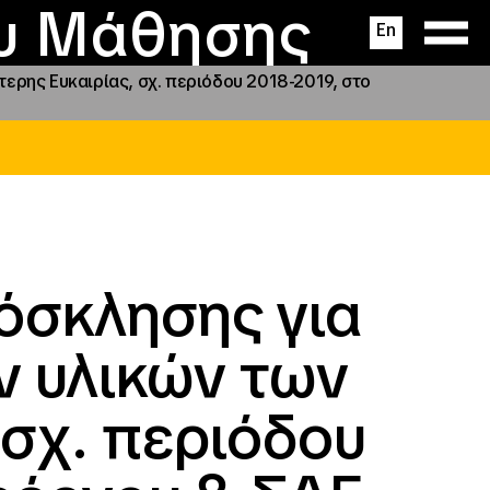
ας
ς
σεις
ου Μάθησης
En
ρης Ευκαιρίας, σχ. περιόδου 2018-2019, στο
όσκλησης για
ν υλικών των
 σχ. περιόδου